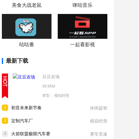
美食大战老鼠
咪咕音乐
咕咕番
一起看影视
最新下载
豆豆农场
39.95M
类型：
模拟经营
初音未来新节奏
2
休闲益智
定制汽车厂
3
模拟经营
火箭联盟极限汽车赛
4
赛车竞速