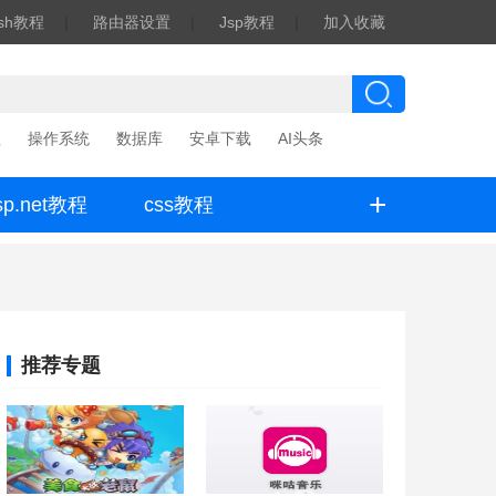
ash教程
|
路由器设置
|
Jsp教程
|
加入收藏
程
操作系统
数据库
安卓下载
AI头条
+
sp.net教程
css教程
推荐专题