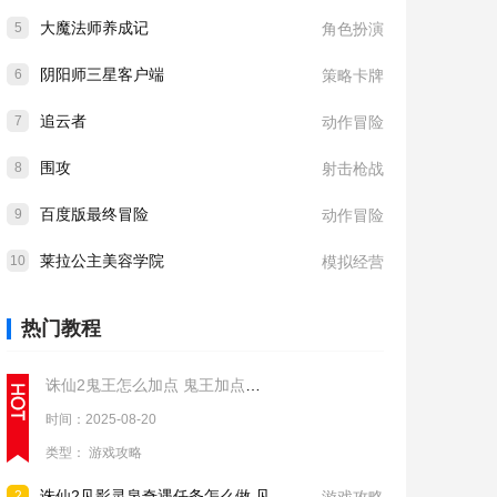
大魔法师养成记
5
角色扮演
阴阳师三星客户端
6
策略卡牌
追云者
7
动作冒险
围攻
8
射击枪战
百度版最终冒险
9
动作冒险
莱拉公主美容学院
10
模拟经营
热门教程
诛仙2鬼王怎么加点 鬼王加点推荐
时间：2025-08-20
类型：
游戏攻略
诛仙2见影灵泉奇遇任务怎么做 见影灵泉奇遇任务流程攻略
2