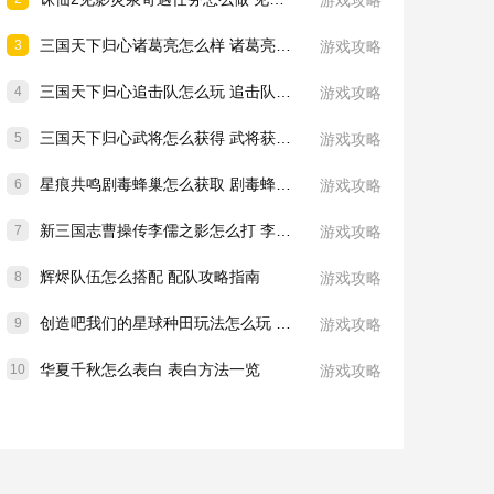
游戏攻略
三国天下归心诸葛亮怎么样 诸葛亮技能介绍一览
3
游戏攻略
三国天下归心追击队怎么玩 追击队玩法教学
4
游戏攻略
三国天下归心武将怎么获得 武将获取方法
5
游戏攻略
星痕共鸣剧毒蜂巢怎么获取 剧毒蜂巢获取攻略
6
游戏攻略
新三国志曹操传李儒之影怎么打 李儒之影打法教学
7
游戏攻略
辉烬队伍怎么搭配 配队攻略指南
8
游戏攻略
创造吧我们的星球种田玩法怎么玩 种田玩法介绍一览
9
游戏攻略
华夏千秋怎么表白 表白方法一览
10
游戏攻略