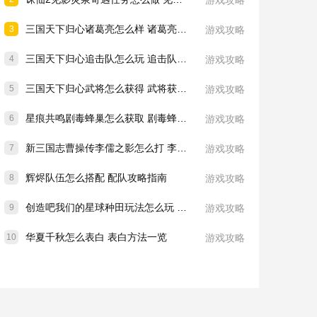
游戏攻略
三国天下归心诸葛亮怎么样 诸葛亮技能介绍一览
3
游戏攻略
三国天下归心追击队怎么玩 追击队玩法教学
4
游戏攻略
三国天下归心武将怎么获得 武将获取方法
5
游戏攻略
星痕共鸣剧毒蜂巢怎么获取 剧毒蜂巢获取攻略
6
游戏攻略
新三国志曹操传李儒之影怎么打 李儒之影打法教学
7
游戏攻略
辉烬队伍怎么搭配 配队攻略指南
8
游戏攻略
创造吧我们的星球种田玩法怎么玩 种田玩法介绍一览
9
游戏攻略
华夏千秋怎么表白 表白方法一览
10
游戏攻略