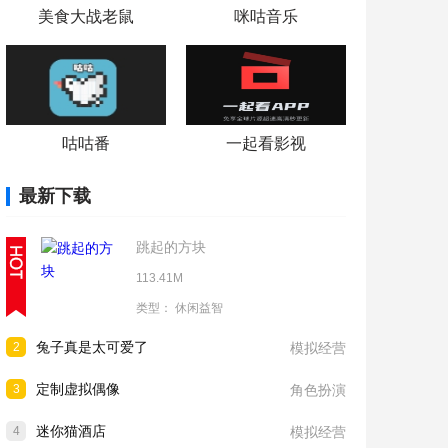
美食大战老鼠
咪咕音乐
咕咕番
一起看影视
最新下载
跳起的方块
113.41M
类型：
休闲益智
兔子真是太可爱了
2
模拟经营
定制虚拟偶像
3
角色扮演
迷你猫酒店
4
模拟经营