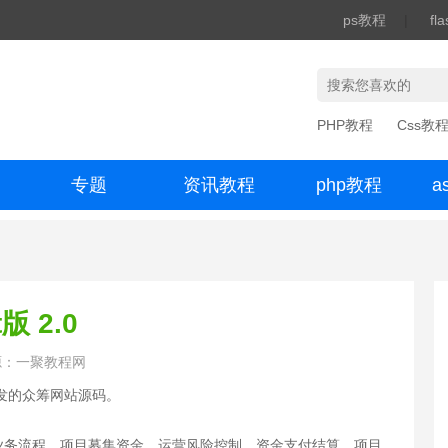
ps教程
|
fl
PHP教程
Css教
专题
资讯教程
php教程
a
办公数码
版 2.0
源：一聚教程网
进行开发的众筹网站源码。
业务流程、项目募集资金、运营风险控制、资金支付结算、项目