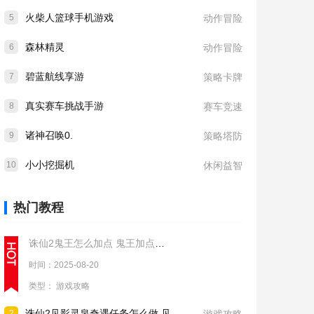
火柴人篮球手机游戏
5
动作冒险
森林精灵
6
动作冒险
碧蓝航线享游
7
策略卡牌
真实赛车挑战手游
8
赛车竞速
诸神召唤0.
9
策略塔防
小小挖掘机
10
休闲益智
热门教程
诛仙2鬼王怎么加点 鬼王加点推荐
时间：2025-08-20
类型：
游戏攻略
诛仙2见影灵泉奇遇任务怎么做 见影灵泉奇遇任务流程攻略
2