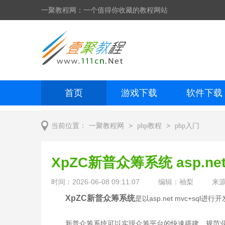
一聚教程网：一个值得你收藏的教程网站
首页
游戏下载
软件下载
网页制作
网页特效
手机开发
>
>
当前位置：
一聚教程网
php教程
php入门
XpZC新普众筹系统 asp.net
时间：2026-06-08 09:11:07
编辑：袖梨
来
XpZC新普众筹系统
是以asp.net mvc+sql
新普众筹系统可以实现众筹平台的快速搭建，规范