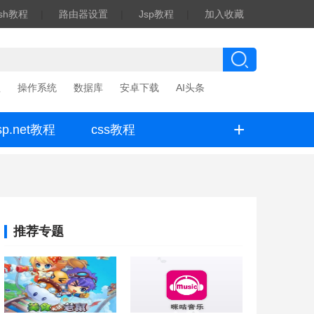
ash教程
|
路由器设置
|
Jsp教程
|
加入收藏
程
操作系统
数据库
安卓下载
AI头条
+
sp.net教程
css教程
推荐专题