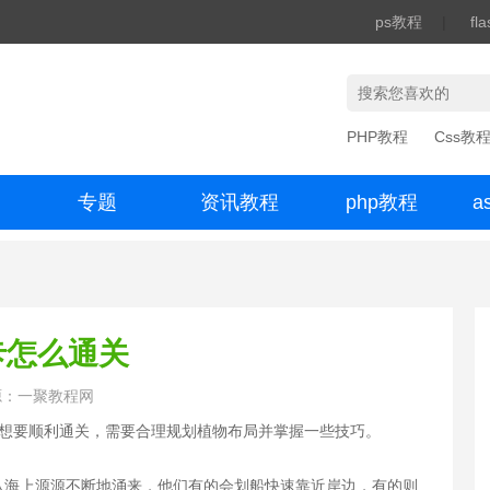
ps教程
|
fl
PHP教程
Css教
专题
资讯教程
php教程
a
办公数码
卡怎么通关
源：一聚教程网
。想要顺利通关，需要合理规划植物布局并掌握一些技巧。
从海上源源不断地涌来，他们有的会划船快速靠近岸边，有的则