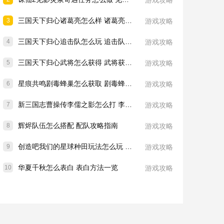
游戏攻略
三国天下归心诸葛亮怎么样 诸葛亮技能介绍一览
3
游戏攻略
三国天下归心追击队怎么玩 追击队玩法教学
4
游戏攻略
三国天下归心武将怎么获得 武将获取方法
5
游戏攻略
星痕共鸣剧毒蜂巢怎么获取 剧毒蜂巢获取攻略
6
游戏攻略
新三国志曹操传李儒之影怎么打 李儒之影打法教学
7
游戏攻略
辉烬队伍怎么搭配 配队攻略指南
8
游戏攻略
创造吧我们的星球种田玩法怎么玩 种田玩法介绍一览
9
游戏攻略
华夏千秋怎么表白 表白方法一览
10
游戏攻略