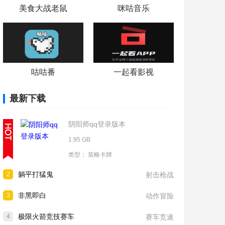
美食大战老鼠
咪咕音乐
咕咕番
一起看影视
最新下载
阴阳师qq登录版本
1.95 GB
类型：
策略卡牌
躺平打猛鬼
2
射击枪战
非黑即白
3
动作冒险
极限火箭竞技赛车
4
赛车竞速