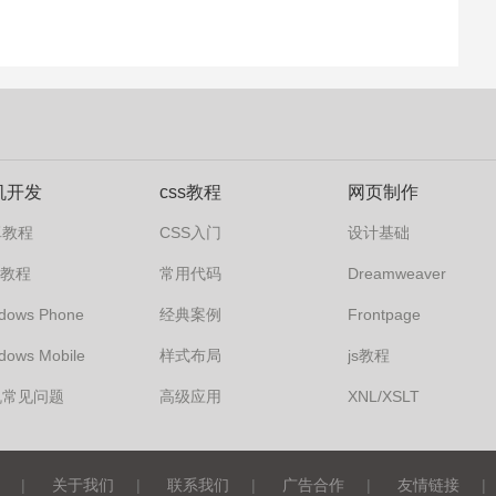
机开发
css教程
网页制作
卓教程
CSS入门
设计基础
s7教程
常用代码
Dreamweaver
dows Phone
经典案例
Frontpage
dows Mobile
样式布局
js教程
机常见问题
高级应用
XNL/XSLT
|
关于我们
|
联系我们
|
广告合作
|
友情链接
|