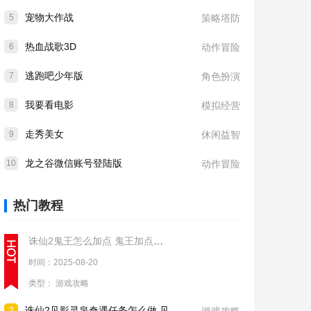
宠物大作战
5
策略塔防
热血战歌3D
6
动作冒险
逃跑吧少年版
7
角色扮演
我要看电影
8
模拟经营
走秀美女
9
休闲益智
龙之谷微信账号登陆版
10
动作冒险
热门教程
诛仙2鬼王怎么加点 鬼王加点推荐
时间：2025-08-20
类型：
游戏攻略
诛仙2见影灵泉奇遇任务怎么做 见影灵泉奇遇任务流程攻略
2