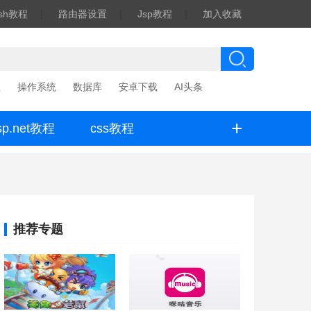
ash教程
|
路由器设置
|
Jsp教程
|
加入收藏
程
操作系统
数据库
安卓下载
AI头条
+
sp.net教程
css教程
推荐专题