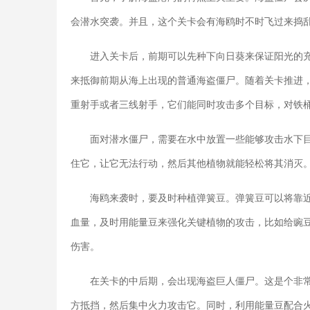
会潜水突袭。并且，这个关卡会有海鸥时不时飞过来捣
进入关卡后，前期可以先种下向日葵来保证阳光的
来抵御前期从海上出现的普通海盗僵尸。随着关卡推进
重射手或者三线射手，它们能同时攻击多个目标，对铁
面对潜水僵尸，需要在水中放置一些能够攻击水下
住它，让它无法行动，然后其他植物就能轻松将其消灭
海鸥来袭时，要及时种植弹簧豆。弹簧豆可以将靠
血量，及时用能量豆来强化关键植物的攻击，比如给豌
伤害。
在关卡的中后期，会出现海盗巨人僵尸。这是个非
方抵挡，然后集中火力攻击它。同时，利用能量豆配合