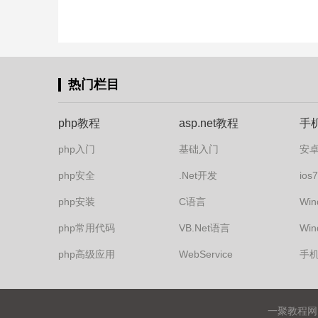
热门栏目
php教程
asp.net教程
手
php入门
基础入门
安
php安全
.Net开发
io
php安装
C语言
Win
php常用代码
VB.Net语言
Win
php高级应用
WebService
手
一聚教程网