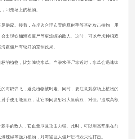
乱，叼走场上的植物。
充足供应。接着，在岸边合理布置豌豆射手等基础攻击植物，用
，会出现铁桶海盗僵尸等更难缠的敌人。这时，可以考虑种植双
桶海盗僵尸有较好的克制效果。
目标的植物，比如缠绕水草。当潜水僵尸靠近时，水草会迅速缠
。
近的海鸥弹飞，避免植物被叼走。同时，要注意观察场上植物的
豆射手使用能量豆，让它瞬间发射出大量豌豆，对僵尸造成高额
常棘手的敌人，它血量厚且攻击力强。此时，可以用高坚果在前
火爆辣椒等强力植物，对海盗巨人僵尸进行毁灭性打击。