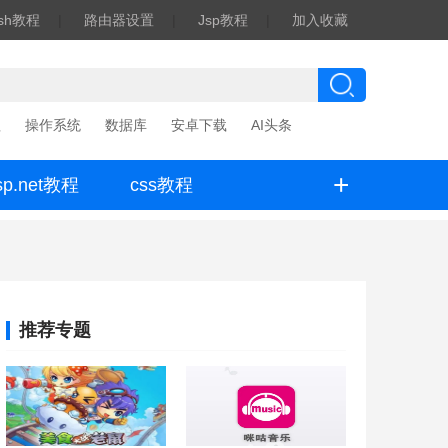
ash教程
|
路由器设置
|
Jsp教程
|
加入收藏
程
操作系统
数据库
安卓下载
AI头条
+
sp.net教程
css教程
推荐专题