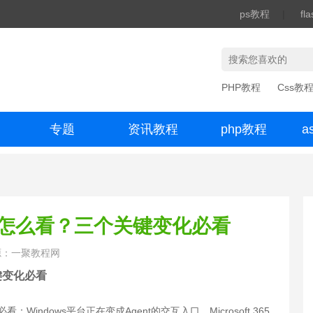
ps教程
|
fl
PHP教程
Css教
专题
资讯教程
php教程
a
办公数码
nt转型怎么看？三个关键变化必看
源：一聚教程网
关键变化必看
看：Windows平台正在变成Agent的交互入口，Microsoft 365