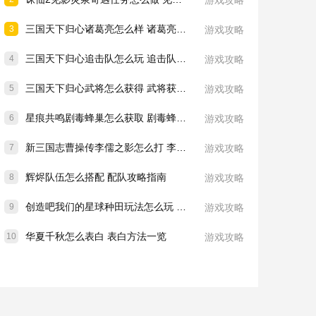
游戏攻略
三国天下归心诸葛亮怎么样 诸葛亮技能介绍一览
3
游戏攻略
三国天下归心追击队怎么玩 追击队玩法教学
4
游戏攻略
三国天下归心武将怎么获得 武将获取方法
5
游戏攻略
星痕共鸣剧毒蜂巢怎么获取 剧毒蜂巢获取攻略
6
游戏攻略
新三国志曹操传李儒之影怎么打 李儒之影打法教学
7
游戏攻略
辉烬队伍怎么搭配 配队攻略指南
8
游戏攻略
创造吧我们的星球种田玩法怎么玩 种田玩法介绍一览
9
游戏攻略
华夏千秋怎么表白 表白方法一览
10
游戏攻略