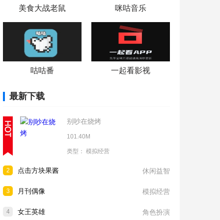
美食大战老鼠
咪咕音乐
咕咕番
一起看影视
最新下载
别吵在烧烤
101.40M
类型：
模拟经营
点击方块果酱
2
休闲益智
月刊偶像
3
模拟经营
女王英雄
4
角色扮演