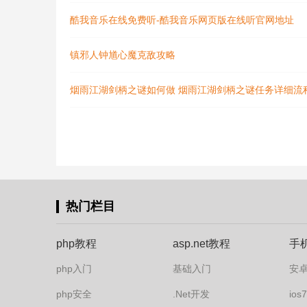
酷我音乐在线免费听-酷我音乐网页版在线听官网地址
镇邪人钟馗心魔克敌攻略
烟雨江湖剑柄之谜如何做 烟雨江湖剑柄之谜任务详细流
热门栏目
php教程
asp.net教程
手
php入门
基础入门
安
php安全
.Net开发
io