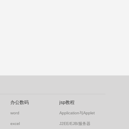
办公数码
jsp教程
word
Application与Applet
excel
J2EE/EJB/服务器