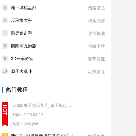
地下城棋盘战
5
策略塔防
反应堆大亨
6
模拟经营
温柔狙击手
7
射击枪战
阴阳师九游版
8
策略卡牌
3D开车教室
9
赛车竞速
原子大乱斗
10
动作冒险
热门教程
诛仙2鬼王怎么加点 鬼王加点推荐
时间：2025-08-20
类型：
游戏攻略
诛仙2见影灵泉奇遇任务怎么做 见影灵泉奇遇任务流程攻略
2