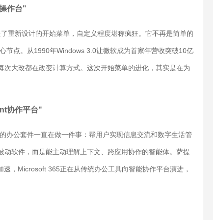
主操作台"
 26300.8553推送了重新设计的开始菜单，自定义程度堪称疯狂。它不再是简单的
点。从1990年Windows 3.0让微软成为首家年营收突破10亿
ows每次大改都在改变计算方式。这次开始菜单的进化，其实是在为
ent协作平台"
t 365，微软的办公套件一直在做一件事：帮用户实现信息交流和数字生活管
"的被动软件，而是能主动理解上下文、跨应用协作的智能体。萨提
，Microsoft 365正在从传统办公工具向智能协作平台演进，