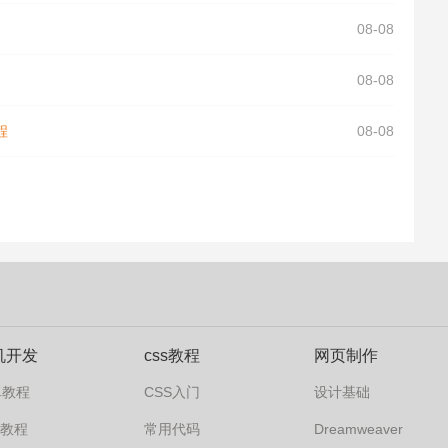
08-08
08-08
程
08-08
机开发
css教程
网页制作
卓教程
CSS入门
设计基础
s7教程
常用代码
Dreamweaver