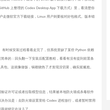
 上整理的 Codex Desktop App 下载方式）里，看清楚你
s 用户走微软官方下载链接，Linux 用户则要核对好包格式。版本错
求。有时候安装过程看着走完了，但系统里缺了某些 Python 依赖
方法挺简单的：回头翻一下安装后配置教程，看看有没有提到前置条
发工具包。这就像做饭，锅都烧热了才发现没切菜，确实挺尴尬。
网验证许可证或者拉取模型信息，结果被本地防火墙或杀毒软件
办法是：去防火墙设置里给 Codex 进程放行，或者暂时禁用
问题就锁定在这儿了。