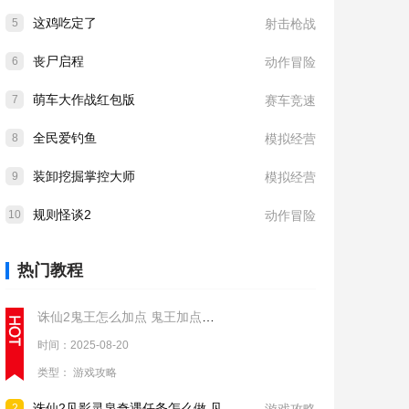
这鸡吃定了
5
射击枪战
丧尸启程
6
动作冒险
萌车大作战红包版
7
赛车竞速
全民爱钓鱼
8
模拟经营
装卸挖掘掌控大师
9
模拟经营
规则怪谈2
10
动作冒险
热门教程
诛仙2鬼王怎么加点 鬼王加点推荐
时间：2025-08-20
类型：
游戏攻略
诛仙2见影灵泉奇遇任务怎么做 见影灵泉奇遇任务流程攻略
2