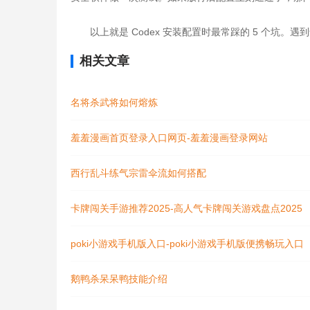
以上就是 Codex 安装配置时最常踩的 5 个坑
相关文章
名将杀武将如何熔炼
羞羞漫画首页登录入口网页-羞羞漫画登录网站
西行乱斗练气宗雷伞流如何搭配
卡牌闯关手游推荐2025-高人气卡牌闯关游戏盘点2025
poki小游戏手机版入口-poki小游戏手机版便携畅玩入口​
鹅鸭杀呆呆鸭技能介绍