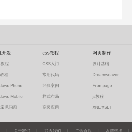
机开发
css教程
网页制作
卓教程
CSS入门
设计基础
s7教程
常用代码
Dreamweaver
dows Phone
经典案例
Frontpage
dows Mobile
样式布局
js教程
机常见问题
高级应用
XNL/XSLT
|
关于我们
|
联系我们
|
广告合作
|
友情链接
|