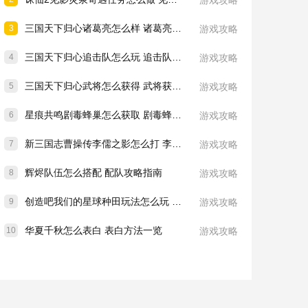
游戏攻略
三国天下归心诸葛亮怎么样 诸葛亮技能介绍一览
3
游戏攻略
三国天下归心追击队怎么玩 追击队玩法教学
4
游戏攻略
三国天下归心武将怎么获得 武将获取方法
5
游戏攻略
星痕共鸣剧毒蜂巢怎么获取 剧毒蜂巢获取攻略
6
游戏攻略
新三国志曹操传李儒之影怎么打 李儒之影打法教学
7
游戏攻略
辉烬队伍怎么搭配 配队攻略指南
8
游戏攻略
创造吧我们的星球种田玩法怎么玩 种田玩法介绍一览
9
游戏攻略
华夏千秋怎么表白 表白方法一览
10
游戏攻略