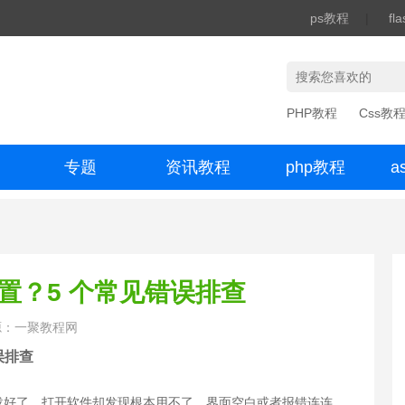
ps教程
|
fl
PHP教程
Css教
专题
资讯教程
php教程
a
办公数码
配置？5 个常见错误排查
源：一聚教程网
误排查
时，明明下载好了，打开软件却发现根本用不了，界面空白或者报错连连。