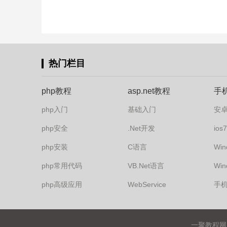
热门栏目
php教程
asp.net教程
手
php入门
基础入门
安
php安全
.Net开发
io
php安装
C语言
Win
php常用代码
VB.Net语言
Win
php高级应用
WebService
手
一聚教程网