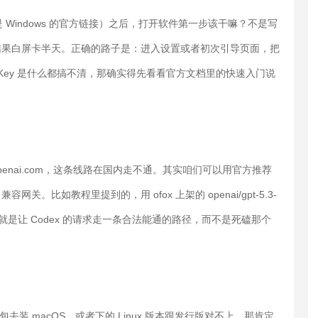
mg 还是 Windows 的官方链接）之后，打开软件第一步该干嘛？不是写
用，结果白屏卡半天。正确的路子是：进入设置或者初次引导页面，把
要是连 Key 是什么都搞不清，那确实得先看看官方文档里的快速入门说
openai.com，这条线路在国内走不通。其实咱们可以用官方推荐
AI 兼容网关。比如教程里提到的，用 ofox 上架的 openai/gpt-5.3-
白了，就是让 Codex 的请求走一条合法能通的路径，而不是死磕那个
包去装 macOS，或者下的 Linux 版本跟发行版对不上，那肯定