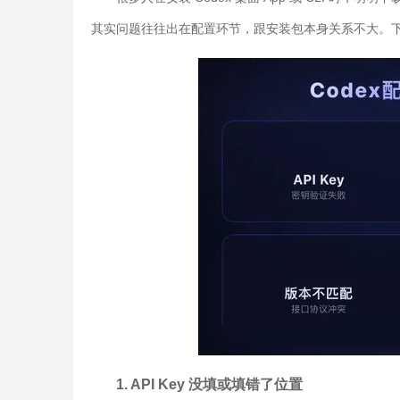
其实问题往往出在配置环节，跟安装包本身关系不大。下
1. API Key 没填或填错了位置