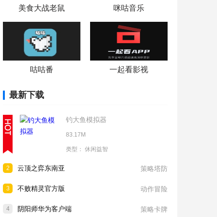
美食大战老鼠
咪咕音乐
咕咕番
一起看影视
最新下载
钓大鱼模拟器
83.17M
类型：
休闲益智
云顶之弈东南亚
2
策略塔防
不败精灵官方版
3
动作冒险
阴阳师华为客户端
4
策略卡牌