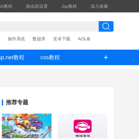
ash教程
|
路由器设置
|
Jsp教程
|
加入收藏
程
操作系统
数据库
安卓下载
AI头条
+
sp.net教程
css教程
推荐专题