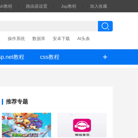
ash教程
|
路由器设置
|
Jsp教程
|
加入收藏
程
操作系统
数据库
安卓下载
AI头条
+
sp.net教程
css教程
推荐专题