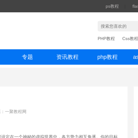
ps教程
|
fl
PHP教程
Css教
专题
资讯教程
php教程
a
办公数码
源：一聚教程网
戏设定在一个神秘的虚拟世界中，各方势力相互角逐。你的目标