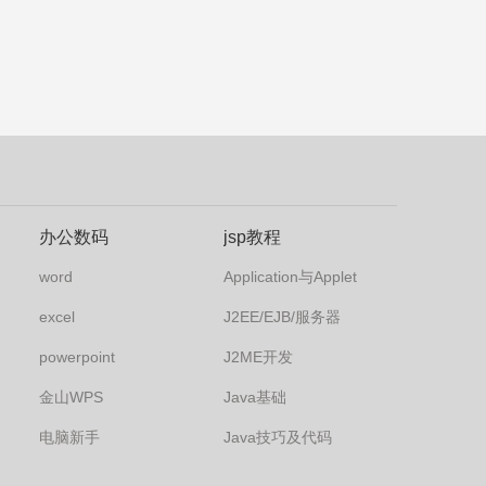
办公数码
jsp教程
word
Application与Applet
excel
J2EE/EJB/服务器
powerpoint
J2ME开发
金山WPS
Java基础
电脑新手
Java技巧及代码