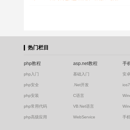
热门栏目
php教程
asp.net教程
手
php入门
基础入门
安
php安全
.Net开发
io
php安装
C语言
Win
php常用代码
VB.Net语言
Win
php高级应用
WebService
手