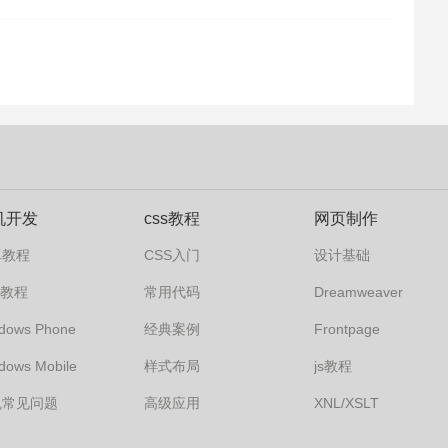
机开发
css教程
网页制作
卓教程
CSS入门
设计基础
s7教程
常用代码
Dreamweaver
dows Phone
经典案例
Frontpage
dows Mobile
样式布局
js教程
机常见问题
高级应用
XNL/XSLT