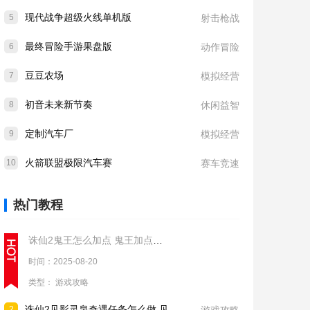
现代战争超级火线单机版
5
射击枪战
最终冒险手游果盘版
6
动作冒险
豆豆农场
7
模拟经营
初音未来新节奏
8
休闲益智
定制汽车厂
9
模拟经营
火箭联盟极限汽车赛
10
赛车竞速
热门教程
诛仙2鬼王怎么加点 鬼王加点推荐
时间：2025-08-20
类型：
游戏攻略
诛仙2见影灵泉奇遇任务怎么做 见影灵泉奇遇任务流程攻略
2