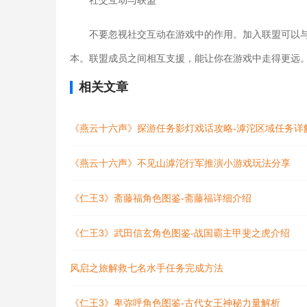
社交互动与联盟
不要忽视社交互动在游戏中的作用。加入联盟可以
本。联盟成员之间相互支援，能让你在游戏中走得更远
相关文章
《燕云十六声》探游任务影灯戏话攻略-滹沱区域任务详
《燕云十六声》不见山滹沱行军推演小游戏玩法分享
《仁王3》斋藤福角色图鉴-斋藤福详细介绍
《仁王3》武田信玄角色图鉴-战国霸主甲斐之虎介绍
风启之旅解救七名水手任务完成方法
《仁王3》卑弥呼角色图鉴-古代女王神秘力量解析