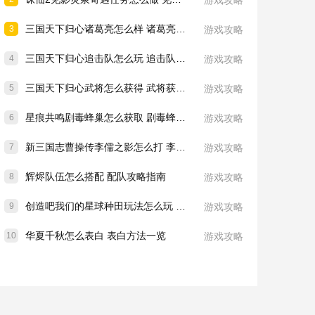
游戏攻略
三国天下归心诸葛亮怎么样 诸葛亮技能介绍一览
3
游戏攻略
三国天下归心追击队怎么玩 追击队玩法教学
4
游戏攻略
三国天下归心武将怎么获得 武将获取方法
5
游戏攻略
星痕共鸣剧毒蜂巢怎么获取 剧毒蜂巢获取攻略
6
游戏攻略
新三国志曹操传李儒之影怎么打 李儒之影打法教学
7
游戏攻略
辉烬队伍怎么搭配 配队攻略指南
8
游戏攻略
创造吧我们的星球种田玩法怎么玩 种田玩法介绍一览
9
游戏攻略
华夏千秋怎么表白 表白方法一览
10
游戏攻略