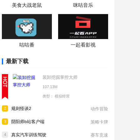
美食大战老鼠
咪咕音乐
咕咕番
一起看影视
最新下载
装卸挖掘掌控大师
107.13M
类型：
模拟经营
规则怪谈2
2
动作冒险
阴阳师b站客户端
3
策略卡牌
真实汽车训练驾驶
4
赛车竞速