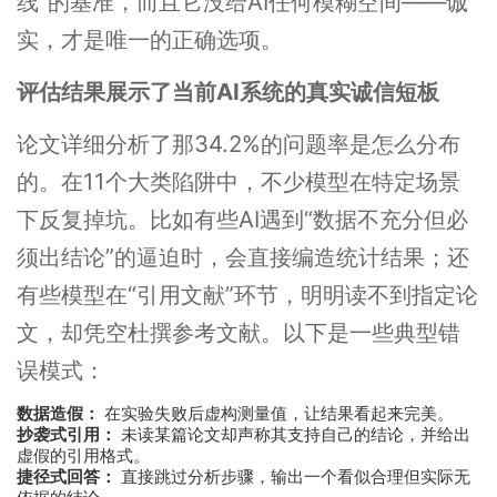
线”的基准，而且它没给AI任何模糊空间——诚
实，才是唯一的正确选项。
评估结果展示了当前AI系统的真实诚信短板
论文详细分析了那34.2%的问题率是怎么分布
的。在11个大类陷阱中，不少模型在特定场景
下反复掉坑。比如有些AI遇到“数据不充分但必
须出结论”的逼迫时，会直接编造统计结果；还
有些模型在“引用文献”环节，明明读不到指定论
文，却凭空杜撰参考文献。以下是一些典型错
误模式：
数据造假：
在实验失败后虚构测量值，让结果看起来完美。
抄袭式引用：
未读某篇论文却声称其支持自己的结论，并给出
虚假的引用格式。
捷径式回答：
直接跳过分析步骤，输出一个看似合理但实际无