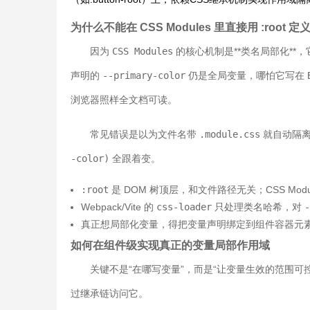
为什么不能在 CSS Modules 里直接用 :root 定
因为
CSS Modules
的核心机制是**类名局部化**
声明的
--primary-color
仍是全局变量，哪怕它写在
浏览器照样全文档可读。
常见错误是以为文件名带
.module.css
就自动隔离
-color)
全跟着变。
:root
是 DOM 树顶层，和文件路径无关；CSS Modu
Webpack/Vite 的
css-loader
只处理类名哈希，对
-
真正想局部化变量，得把变量声明绑定到组件容器元
如何在组件级实现真正的变量局部作用域
关键不是“在哪写变量”，而是“让变量生效的范围
过继承链访问它。