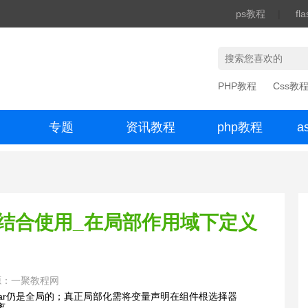
ps教程
|
fl
PHP教程
Css教
专题
资讯教程
php教程
a
办公数码
何结合使用_在局部作用域下定义
源：一聚教程网
义的--var仍是全局的；真正局部化需将变量声明在组件根选择器
隔离。