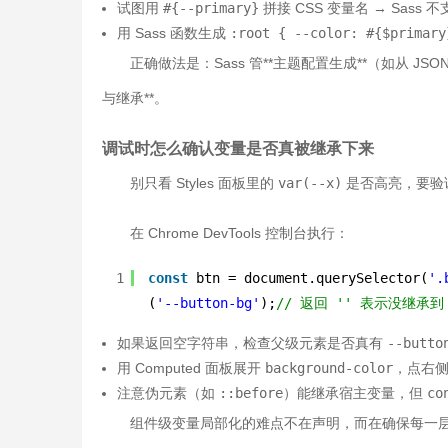
试图用
#{--primary}
拼接 CSS 变量名 → Sass 
用 Sass 函数生成
:root { --color: #{$primary
正确做法是：Sass 管**主题配置生成**（如从 JS
与继承**。
调试时怎么确认变量是否真被继承下来
别只看 Styles 面板里的
var(--x)
是否高亮，要验
在 Chrome DevTools 控制台执行：
1
const
btn = document.querySelector(
'.
(
'--button-bg'
);
// 返回 '' 表示没继承到
如果返回空字符串，检查父级元素是否真有
--butto
用 Computed 面板展开
background-color
，点右
注意伪元素（如
::before
）能继承宿主变量，但
co
组件级变量局部化的难点不在声明，而在确保每一层