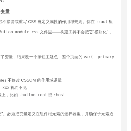
义变量
，它不接管或重写 CSS 自定义属性的作用域规则。你在
:root
里
Button.module.css
文件里——构建工具不会把它“模块化”，
了变量，结果改一个按钮主题色，整个页面的
var(--primary
les 不修改 CSSOM 的作用域逻辑
-xxx
视而不见
素上，比如
.button-root
或
:host
可控”。必须把变量定义在组件根元素的选择器里，并确保子元素通