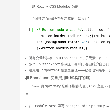
以 React + CSS Modules 为例：
立即学习
“前端免费学习笔记（深入）”；
1
/* Button.module.css */
.button-root {
--button-border-radius: 4px;}<p>.butt
ton {background-color: 
var
(--button-b
(--button-border-radius);}
所有变量都挂在
.button-root
上，子元素（如
.bu
多个
.button-root
实例互不影响，各自维护自己
避免用
!important
覆盖变量值——它会破坏继承，且 D
和 Sass/Less 变量混用时容易踩的坑
Sass 的
$primary
是编译期静态值，CSS 变量
--
用：
在
.module.scss
里写
background: $primary
→