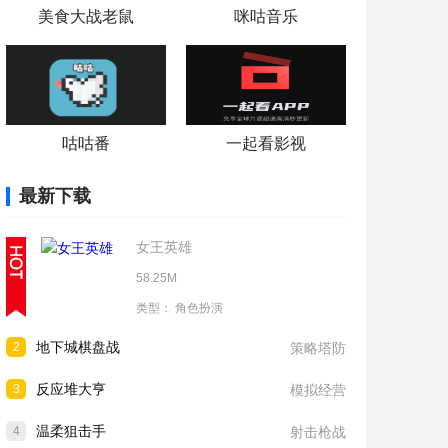
美食大战老鼠
咪咕音乐
咕咕番
一起看影视
最新下载
女王英雄
58.25M
类型：
角色扮演
地下城棋盘战
2
策略塔防
反应堆大亨
3
模拟经营
温柔狙击手
4
射击枪战