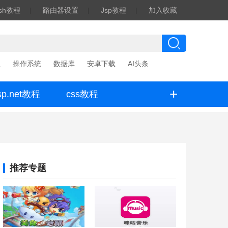
ash教程
|
路由器设置
|
Jsp教程
|
加入收藏
程
操作系统
数据库
安卓下载
AI头条
+
sp.net教程
css教程
推荐专题