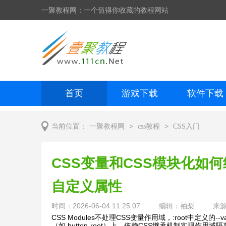
一聚教程网：一个值得你收藏的教程网站
首页
游戏下载
软件下载
网页制作
网页特效
手机开发
>
>
当前位置：
一聚教程网
css教程
CSS入门
CSS变量和CSS模块化如
自定义属性
时间：2026-06-04 11:25:07
编辑：袖梨
来
CSS Modules不处理CSS变量作用域，:root中定
（如.button-root）上，依赖CSS继承机制实现作用域