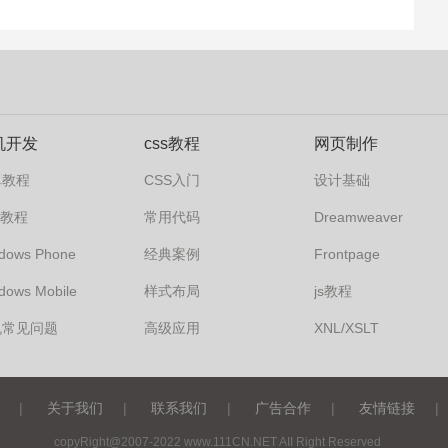
机开发
css教程
网页制作
卓教程
CSS入门
设计基础
s7教程
常用代码
Dreamweaver
dows Phone
经典案例
Frontpage
dows Mobile
样式布局
js教程
机常见问题
高级应用
XNL/XSLT
|
关于我们
|
联系我们
|
广告合作
|
友情链接
|
copyRight@2007-2022 www.111CN.NET AII Right Reserved