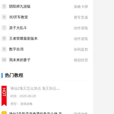
阴阳师九游版
5
策略卡牌
3D开车教室
6
赛车竞速
原子大乱斗
7
动作冒险
王者荣耀最新版本
8
动作冒险
数字合消
9
休闲益智
我未来的妻子
10
模拟经营
热门教程
诛仙2鬼王怎么加点 鬼王加点推荐
时间：2025-08-20
类型：
游戏攻略
诛仙2见影灵泉奇遇任务怎么做 见影灵泉奇遇任务流程攻略
2