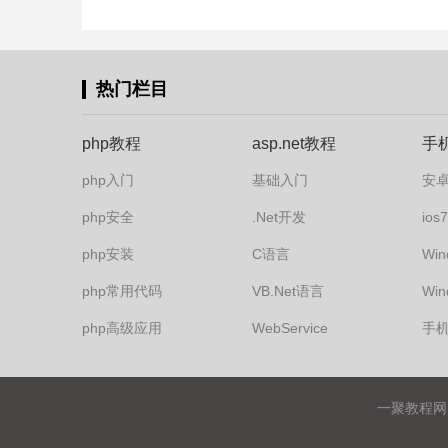
热门栏目
php教程
asp.net教程
手
php入门
基础入门
安
php安全
.Net开发
io
php安装
C语言
Win
php常用代码
VB.Net语言
Win
php高级应用
WebService
手
一聚教程网