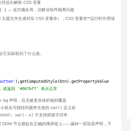
不支持反向解析 CSS 变量
} }
→ 这仍属全局，没解决组件隔离问题
ON 主题文件生成对应 CSS 变量块），CSS 变量管**运行时作用域
证它实际取到了什么值。
button'
);getComputedStyle(btn).getPropertyValue
，或返回 '#007bff' 表示正常
n-bg
声明，且没被更具体的规则覆盖
侧小箭头可跳转到最终生效的
var()
定义处
ntent: var(--x)
不支持拼接字符串
 DOM 节点都处在正确的继承链上——漏掉一层容器声明，子