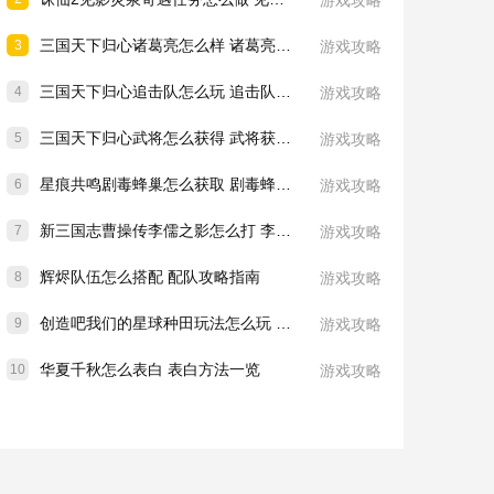
游戏攻略
三国天下归心诸葛亮怎么样 诸葛亮技能介绍一览
3
游戏攻略
三国天下归心追击队怎么玩 追击队玩法教学
4
游戏攻略
三国天下归心武将怎么获得 武将获取方法
5
游戏攻略
星痕共鸣剧毒蜂巢怎么获取 剧毒蜂巢获取攻略
6
游戏攻略
新三国志曹操传李儒之影怎么打 李儒之影打法教学
7
游戏攻略
辉烬队伍怎么搭配 配队攻略指南
8
游戏攻略
创造吧我们的星球种田玩法怎么玩 种田玩法介绍一览
9
游戏攻略
华夏千秋怎么表白 表白方法一览
10
游戏攻略