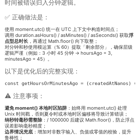
时间被错误归入分钟逻辑。
✅ 正确做法是：
使用 moment.utc() 统一在 UTC 上下文中构造时间点；
调用 duration.asHours() / asMinutes() / asSeconds() 获取
浮
点型总时长
，再通过 Math.floor() 向下取整；
对分钟和秒使用模运算（% 60）提取「剩余部分」，确保层级
逻辑严谨（例如：3 小时 45 分钟 → hoursAgo = 3,
minutesAgo = 45）。
以下是优化后的完整实现：
const getHoursOrMinutesAgo = (createdAtNanos) =
⚠️ 注意事项：
避免 moment() 本地时区陷阱
：始终用 moment.utc() 处理
Unix 时间戳，否则夏令时或本地时区偏移将导致计算错误；
纳秒转毫秒需整除
：/ 1000000 后建议 Math.floor()，防止浮点
误差影响毫秒精度；
边界情况兜底
：增加对非数字输入、负值或零值的校验，提升
鲁棒性；