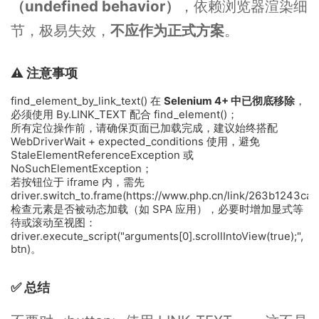
（undefined behavior）
，依赖浏览器渲染细
节，极易失效，
不应作为正式方案
。
⚠️ 注意事项
find_element_by_link_text() 在
Selenium 4+ 中已彻底移除
，
必须使用 By.LINK_TEXT 配合 find_element()；
所有定位操作前，请确保页面已加载完成，建议始终搭配
WebDriverWait + expected_conditions 使用，避免
StaleElementReferenceException 或
NoSuchElementException；
若按钮位于 iframe 内，需先
driver.switch_to.frame(https://www.php.cn/link/263b124
检查元素是否被动态加载（如 SPA 应用），必要时增加显式等
待或滚动至视图：
driver.execute_script("arguments[0].scrollIntoView(true);",
btn)。
✅ 总结