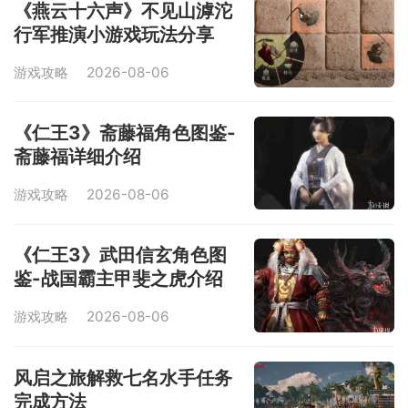
《燕云十六声》不见山滹沱
行军推演小游戏玩法分享
游戏攻略
2026-08-06
《仁王3》斋藤福角色图鉴-
斋藤福详细介绍
游戏攻略
2026-08-06
《仁王3》武田信玄角色图
鉴-战国霸主甲斐之虎介绍
游戏攻略
2026-08-06
风启之旅解救七名水手任务
完成方法