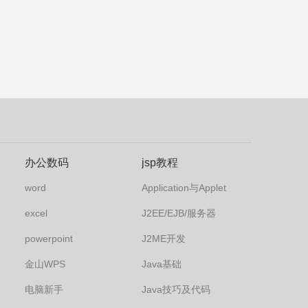
办公数码
jsp教程
word
Application与Applet
excel
J2EE/EJB/服务器
powerpoint
J2ME开发
金山WPS
Java基础
电脑新手
Java技巧及代码