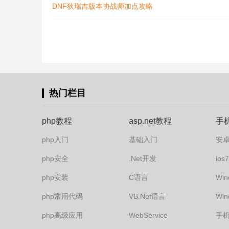
DNF狄瑞吉版本协战师加点攻略
热门栏目
php教程
asp.net教程
手
php入门
基础入门
安
php安全
.Net开发
io
php安装
C语言
Win
php常用代码
VB.Net语言
Win
php高级应用
WebService
手