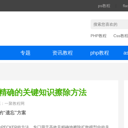
ps教程
|
fl
PHP教程
Css教
专题
资讯教程
php教程
a
办公数码
效精确的关键知识擦除方法
源：一聚教程网
的“遗忘”方案
PECKER的方法，专门用于高效且精确地擦除扩散模型中的关