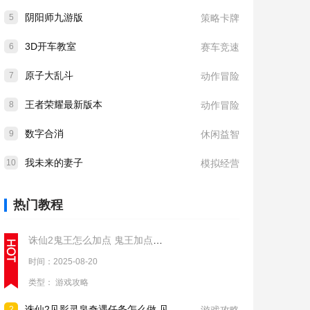
阴阳师九游版
5
策略卡牌
3D开车教室
6
赛车竞速
原子大乱斗
7
动作冒险
王者荣耀最新版本
8
动作冒险
数字合消
9
休闲益智
我未来的妻子
10
模拟经营
热门教程
诛仙2鬼王怎么加点 鬼王加点推荐
时间：2025-08-20
类型：
游戏攻略
诛仙2见影灵泉奇遇任务怎么做 见影灵泉奇遇任务流程攻略
2