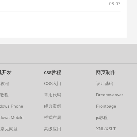
08-07
机开发
css教程
网页制作
卓教程
CSS入门
设计基础
s7教程
常用代码
Dreamweaver
dows Phone
经典案例
Frontpage
dows Mobile
样式布局
js教程
机常见问题
高级应用
XNL/XSLT