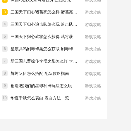
游戏攻略
三国天下归心诸葛亮怎么样 诸葛亮技能介绍一览
3
游戏攻略
三国天下归心追击队怎么玩 追击队玩法教学
4
游戏攻略
三国天下归心武将怎么获得 武将获取方法
5
游戏攻略
星痕共鸣剧毒蜂巢怎么获取 剧毒蜂巢获取攻略
6
游戏攻略
新三国志曹操传李儒之影怎么打 李儒之影打法教学
7
游戏攻略
辉烬队伍怎么搭配 配队攻略指南
8
游戏攻略
创造吧我们的星球种田玩法怎么玩 种田玩法介绍一览
9
游戏攻略
华夏千秋怎么表白 表白方法一览
10
游戏攻略