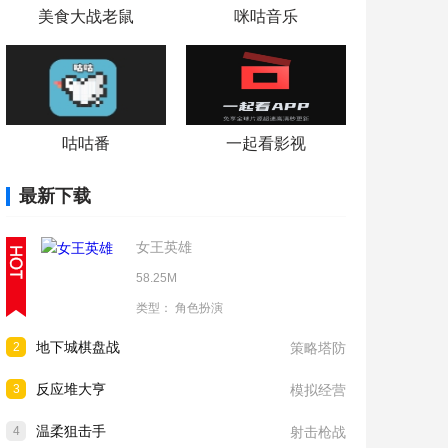
美食大战老鼠
咪咕音乐
咕咕番
一起看影视
最新下载
女王英雄
58.25M
类型：
角色扮演
地下城棋盘战
2
策略塔防
反应堆大亨
3
模拟经营
温柔狙击手
4
射击枪战