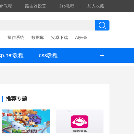
ash教程
|
路由器设置
|
Jsp教程
|
加入收藏
程
操作系统
数据库
安卓下载
AI头条
+
sp.net教程
css教程
推荐专题