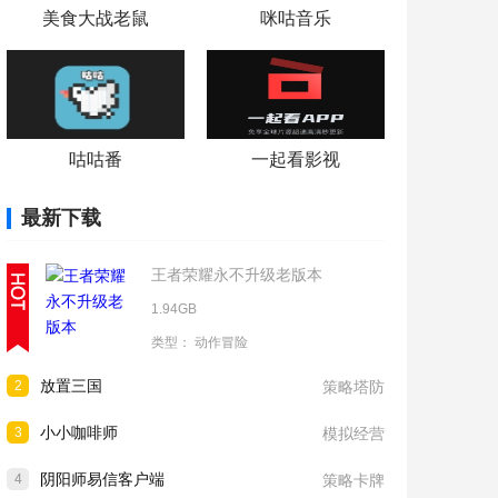
美食大战老鼠
咪咕音乐
咕咕番
一起看影视
最新下载
王者荣耀永不升级老版本
1.94GB
类型：
动作冒险
放置三国
2
策略塔防
小小咖啡师
3
模拟经营
阴阳师易信客户端
4
策略卡牌