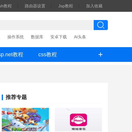
ash教程
|
路由器设置
|
Jsp教程
|
加入收藏
程
操作系统
数据库
安卓下载
AI头条
+
sp.net教程
css教程
推荐专题