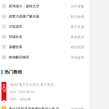
星球战斗：旋转太空
5
动作冒险
战警大战僵尸戴夫版
6
射击枪战
灭世战车
7
赛车竞速
同城女友
8
角色扮演
落樱世界
9
模拟经营
收纳解压物语
10
休闲益智
热门教程
诛仙2鬼王怎么加点 鬼王加点推荐
时间：2025-08-20
类型：
游戏攻略
诛仙2见影灵泉奇遇任务怎么做 见影灵泉奇遇任务流程攻略
2