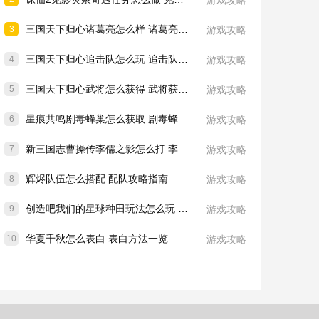
游戏攻略
三国天下归心诸葛亮怎么样 诸葛亮技能介绍一览
3
游戏攻略
三国天下归心追击队怎么玩 追击队玩法教学
4
游戏攻略
三国天下归心武将怎么获得 武将获取方法
5
游戏攻略
星痕共鸣剧毒蜂巢怎么获取 剧毒蜂巢获取攻略
6
游戏攻略
新三国志曹操传李儒之影怎么打 李儒之影打法教学
7
游戏攻略
辉烬队伍怎么搭配 配队攻略指南
8
游戏攻略
创造吧我们的星球种田玩法怎么玩 种田玩法介绍一览
9
游戏攻略
华夏千秋怎么表白 表白方法一览
10
游戏攻略