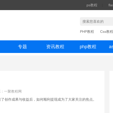
ps教程
|
fl
PHP教程
Css教
专题
资讯教程
php教程
a
办公数码
源：一聚教程网
获了创作成果与收益后，如何顺利提现成为了大家关注的焦点。