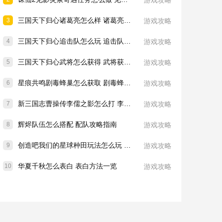
游戏攻略
三国天下归心诸葛亮怎么样 诸葛亮技能介绍一览
3
游戏攻略
三国天下归心追击队怎么玩 追击队玩法教学
4
游戏攻略
三国天下归心武将怎么获得 武将获取方法
5
游戏攻略
星痕共鸣剧毒蜂巢怎么获取 剧毒蜂巢获取攻略
6
游戏攻略
新三国志曹操传李儒之影怎么打 李儒之影打法教学
7
游戏攻略
辉烬队伍怎么搭配 配队攻略指南
8
游戏攻略
创造吧我们的星球种田玩法怎么玩 种田玩法介绍一览
9
游戏攻略
华夏千秋怎么表白 表白方法一览
10
游戏攻略