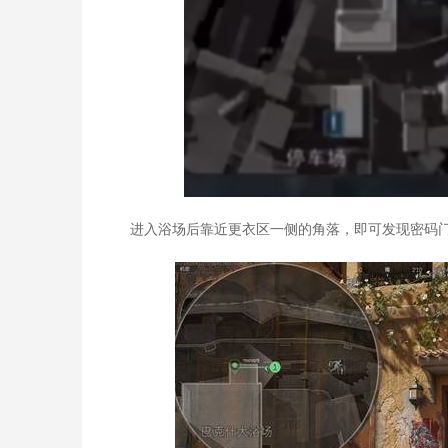
进入浴场后靠近更衣区一侧的角落，即可发现密码