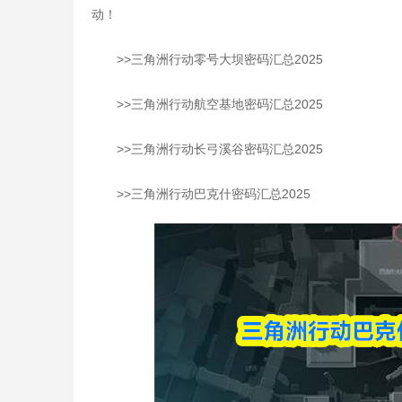
动！
>>三角洲行动零号大坝密码汇总2025
>>三角洲行动航空基地密码汇总2025
>>三角洲行动长弓溪谷密码汇总2025
>>三角洲行动巴克什密码汇总2025