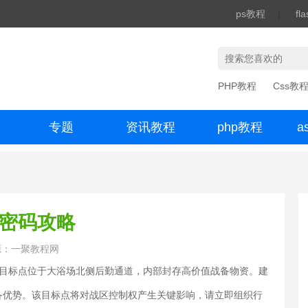
ps教程
|
fl
PHP教程
Css教
专题
资讯教程
php教程
a
办公数码
日密码攻略
源：一聚教程网
】。目标点位于大浴场北侧后勤通道，内部封存高价值战备物资。建
备优势。该目标点将对战区控制权产生关键影响，请立即组织行