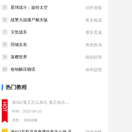
星球战斗：旋转太空
5
动作冒险
战警大战僵尸戴夫版
6
射击枪战
灭世战车
7
赛车竞速
同城女友
8
角色扮演
落樱世界
9
模拟经营
收纳解压物语
10
休闲益智
热门教程
诛仙2鬼王怎么加点 鬼王加点推荐
时间：2025-08-20
类型：
游戏攻略
诛仙2见影灵泉奇遇任务怎么做 见影灵泉奇遇任务流程攻略
2