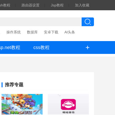
ash教程
|
路由器设置
|
Jsp教程
|
加入收藏
程
操作系统
数据库
安卓下载
AI头条
+
sp.net教程
css教程
推荐专题