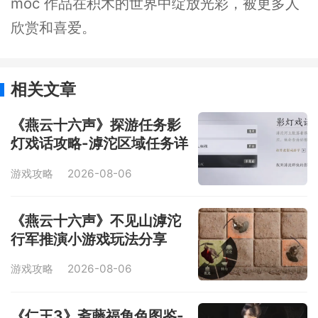
moc 作品在积木的世界中绽放光彩，被更多人
欣赏和喜爱。
相关文章
《燕云十六声》探游任务影
灯戏话攻略-滹沱区域任务详
解
游戏攻略
2026-08-06
《燕云十六声》不见山滹沱
行军推演小游戏玩法分享
游戏攻略
2026-08-06
《仁王3》斋藤福角色图鉴-