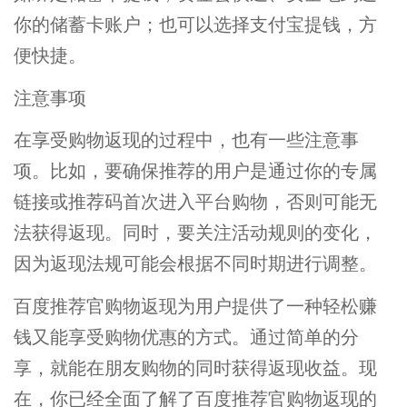
你的储蓄卡账户；也可以选择支付宝提钱，方
便快捷。
注意事项
在享受购物返现的过程中，也有一些注意事
项。比如，要确保推荐的用户是通过你的专属
链接或推荐码首次进入平台购物，否则可能无
法获得返现。同时，要关注活动规则的变化，
因为返现法规可能会根据不同时期进行调整。
百度推荐官购物返现为用户提供了一种轻松赚
钱又能享受购物优惠的方式。通过简单的分
享，就能在朋友购物的同时获得返现收益。现
在，你已经全面了解了百度推荐官购物返现的