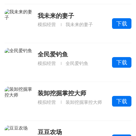
我未来的妻子
下载
模拟经营
我未来的妻子
全民爱钓鱼
下载
模拟经营
全民爱钓鱼
装卸挖掘掌控大师
下载
模拟经营
装卸挖掘掌控大师
豆豆农场