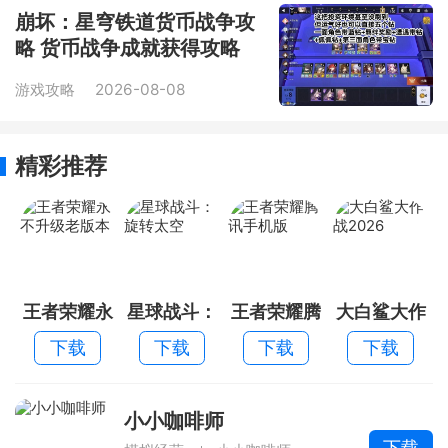
崩坏：星穹铁道货币战争攻
略 货币战争成就获得攻略
游戏攻略
2026-08-08
精彩推荐
王者荣耀永
星球战斗：
王者荣耀腾
大白鲨大作
不升级老版
旋转太空
讯手机版
战2026
下载
下载
下载
下载
本
小小咖啡师
下载