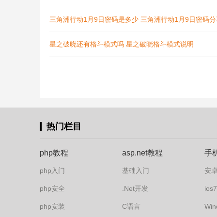
三角洲行动1月9日密码是多少 三角洲行动1月9日密码分
星之破晓还有格斗模式吗 星之破晓格斗模式说明
热门栏目
php教程
asp.net教程
手
php入门
基础入门
安
php安全
.Net开发
io
php安装
C语言
Win