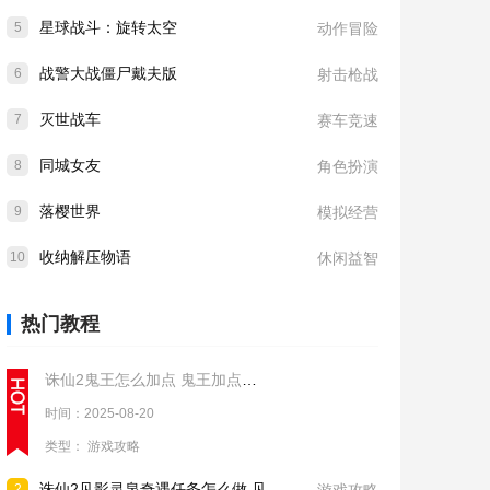
星球战斗：旋转太空
5
动作冒险
战警大战僵尸戴夫版
6
射击枪战
灭世战车
7
赛车竞速
同城女友
8
角色扮演
落樱世界
9
模拟经营
收纳解压物语
10
休闲益智
热门教程
诛仙2鬼王怎么加点 鬼王加点推荐
时间：2025-08-20
类型：
游戏攻略
诛仙2见影灵泉奇遇任务怎么做 见影灵泉奇遇任务流程攻略
2