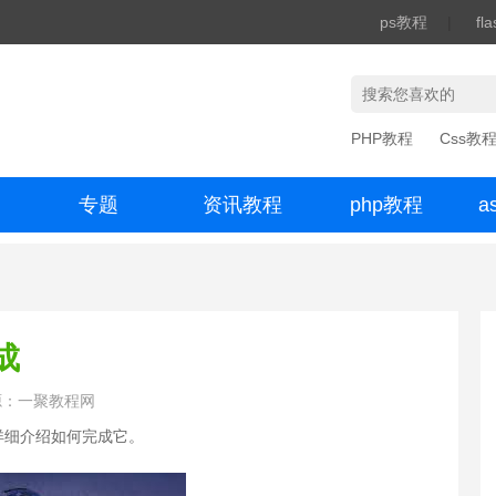
ps教程
|
fl
PHP教程
Css教
专题
资讯教程
php教程
a
办公数码
成
源：一聚教程网
详细介绍如何完成它。