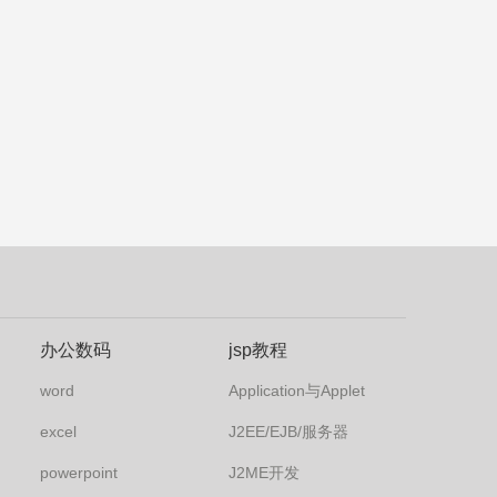
办公数码
jsp教程
word
Application与Applet
excel
J2EE/EJB/服务器
powerpoint
J2ME开发