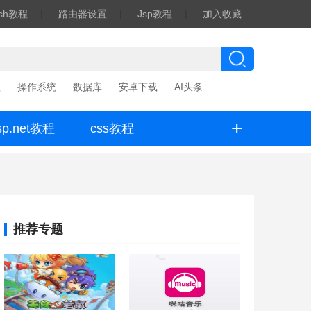
ash教程
|
路由器设置
|
Jsp教程
|
加入收藏
程
操作系统
数据库
安卓下载
AI头条
+
sp.net教程
css教程
推荐专题