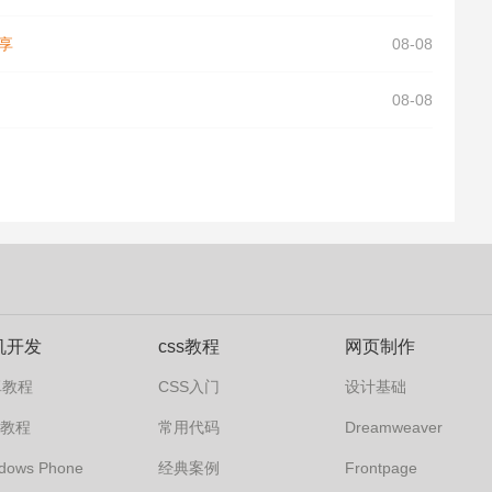
享
08-08
08-08
机开发
css教程
网页制作
卓教程
CSS入门
设计基础
s7教程
常用代码
Dreamweaver
dows Phone
经典案例
Frontpage