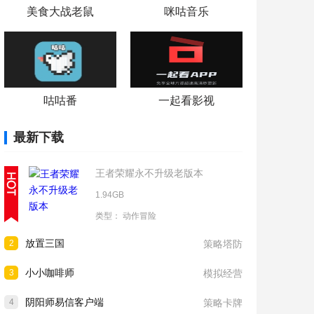
美食大战老鼠
咪咕音乐
咕咕番
一起看影视
最新下载
王者荣耀永不升级老版本
1.94GB
类型：
动作冒险
放置三国
2
策略塔防
小小咖啡师
3
模拟经营
阴阳师易信客户端
4
策略卡牌