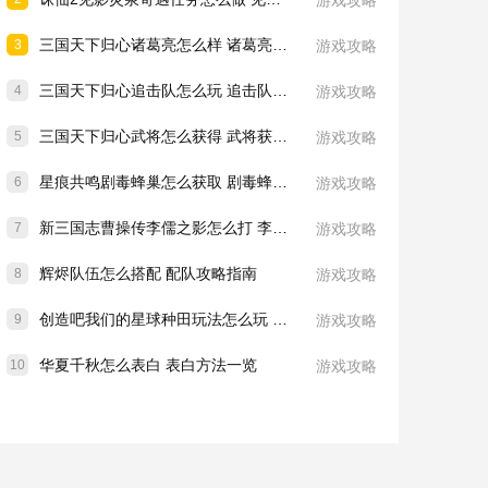
游戏攻略
三国天下归心诸葛亮怎么样 诸葛亮技能介绍一览
3
游戏攻略
三国天下归心追击队怎么玩 追击队玩法教学
4
游戏攻略
三国天下归心武将怎么获得 武将获取方法
5
游戏攻略
星痕共鸣剧毒蜂巢怎么获取 剧毒蜂巢获取攻略
6
游戏攻略
新三国志曹操传李儒之影怎么打 李儒之影打法教学
7
游戏攻略
辉烬队伍怎么搭配 配队攻略指南
8
游戏攻略
创造吧我们的星球种田玩法怎么玩 种田玩法介绍一览
9
游戏攻略
华夏千秋怎么表白 表白方法一览
10
游戏攻略