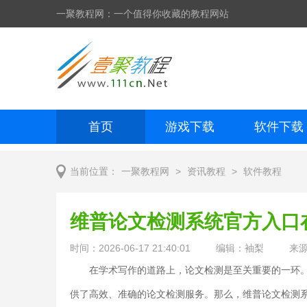
一聚教程网：一个值得你收藏的教程网站
首页
游戏下载
软件下载
网页制作
网页特效
手机开发
>
>
当前位置：
一聚教程网
资讯教程
软件教程
维普论文检测系统官方入口
时间：2026-06-17 21:40:01
编辑：袖梨
来
在学术写作的道路上，论文检测是至关重要的一环
供了高效、准确的论文检测服务。那么，维普论文检测