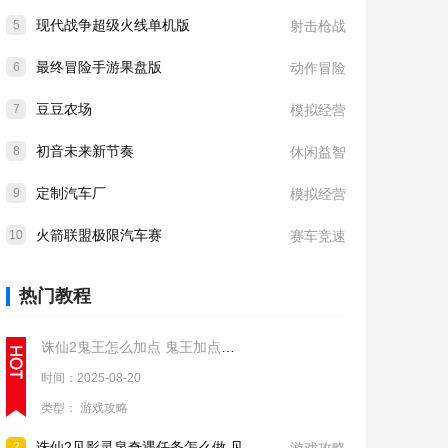
现代战争超级火线单机版
5
射击枪战
最终冒险手游果盘版
6
动作冒险
豆豆农场
7
模拟经营
初音未来新节奏
8
休闲益智
定制汽车厂
9
模拟经营
火箭联盟极限汽车赛
10
赛车竞速
热门教程
诛仙2鬼王怎么加点 鬼王加点推荐
时间：2025-08-20
类型：
游戏攻略
诛仙2见影灵泉奇遇任务怎么做 见影灵泉奇遇任务流程攻略
2