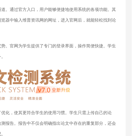
通道。通过官方入口，用户能够便捷地使用系统的各项功能。其
浏览器中输入维普资讯网的网址，进入官网后，就能轻松找到论
优势。官网为学生提供了专门的登录界面，操作简便快捷。学生
务。
了优化，使其更符合学生的使用习惯。学生只需上传自己的论
检测报告。报告中不仅会明确指出论文中存在的重复部分，还会
况。