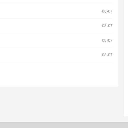
08-07
08-07
08-07
08-07