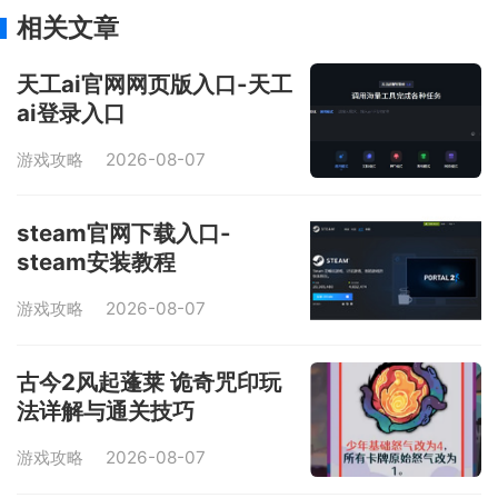
相关文章
天工ai官网网页版入口-天工
ai登录入口
游戏攻略
2026-08-07
steam官网下载入口-
steam安装教程
游戏攻略
2026-08-07
古今2风起蓬莱 诡奇咒印玩
法详解与通关技巧
游戏攻略
2026-08-07