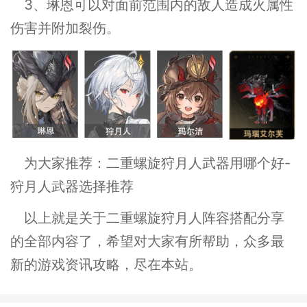
3、琳恩可以对面前范围内的敌人造成火属性
伤害并附加裂伤。
为大家推荐：二重螺旋狩月人武器用哪个好-
狩月人武器选择推荐
以上就是关于二重螺旋狩月人阵容搭配分享
的全部内容了，希望对大家有所帮助，众多最
新的游戏资讯攻略，尽在本站。