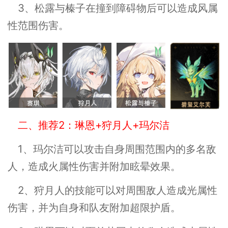
3、松露与榛子在撞到障碍物后可以造成风属
性范围伤害。
二、推荐2：琳恩+狩月人+玛尔洁
1、玛尔洁可以攻击自身周围范围内的多名敌
人，造成火属性伤害并附加眩晕效果。
2、狩月人的技能可以对周围敌人造成光属性
伤害，并为自身和队友附加超限护盾。