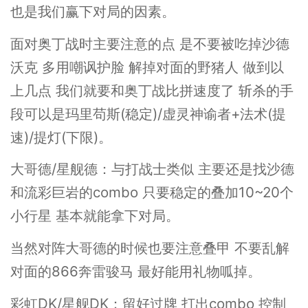
也是我们赢下对局的因素。
面对奥丁战时主要注意的点 是不要被吃掉沙德
沃克 多用嘲讽护脸 解掉对面的野猪人 做到以
上几点 我们就要和奥丁战比拼速度了 斩杀的手
段可以是玛里苟斯(稳定)/虚灵神谕者+法术(提
速)/提灯(下限)。
大哥德/星舰德：与打战士类似 主要还是找沙德
和流彩巨岩的combo 只要稳定的叠加10~20个
小行星 基本就能拿下对局。
当然对阵大哥德的时候也要注意叠甲 不要乱解
对面的866奔雷骏马 最好能用礼物呱掉。
彩虹DK/星舰DK：留好过牌 打出combo 控制