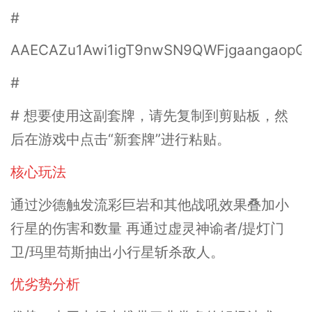
#
AAECAZu1Awi1igT9nwSN9QWFjgaangaop
#
# 想要使用这副套牌，请先复制到剪贴板，然
后在游戏中点击“新套牌”进行粘贴。
核心玩法
通过沙德触发流彩巨岩和其他战吼效果叠加小
行星的伤害和数量 再通过虚灵神谕者/提灯门
卫/玛里苟斯抽出小行星斩杀敌人。
优劣势分析