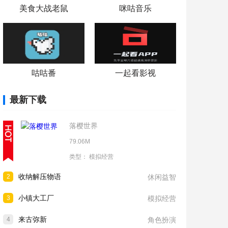
美食大战老鼠
咪咕音乐
咕咕番
一起看影视
最新下载
落樱世界
79.06M
类型：
模拟经营
收纳解压物语
2
休闲益智
小镇大工厂
3
模拟经营
来古弥新
4
角色扮演