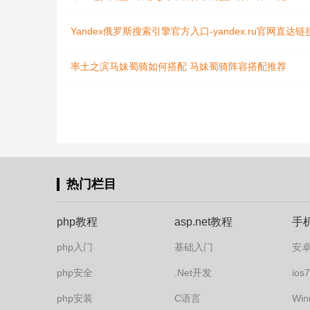
Yandex俄罗斯搜索引擎官方入口-yandex.ru官网直达
率土之滨马妹蜀骑如何搭配 马妹蜀骑阵容搭配推荐
热门栏目
php教程
asp.net教程
手
php入门
基础入门
安
php安全
.Net开发
io
php安装
C语言
Win