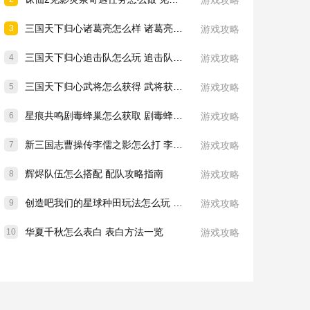
游戏攻略
三国天下归心诸葛亮怎么样 诸葛亮技能介绍一览
3
游戏攻略
三国天下归心追击队怎么玩 追击队玩法教学
4
游戏攻略
三国天下归心武将怎么获得 武将获取方法
5
游戏攻略
星痕共鸣剧毒蜂巢怎么获取 剧毒蜂巢获取攻略
6
游戏攻略
新三国志曹操传李儒之影怎么打 李儒之影打法教学
7
游戏攻略
辉烬队伍怎么搭配 配队攻略指南
8
游戏攻略
创造吧我们的星球种田玩法怎么玩 种田玩法介绍一览
9
游戏攻略
华夏千秋怎么表白 表白方法一览
10
游戏攻略