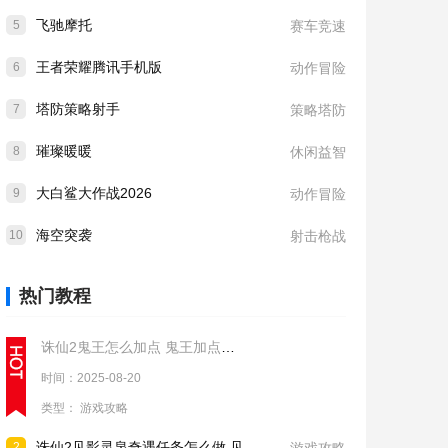
飞驰摩托
5
赛车竞速
王者荣耀腾讯手机版
6
动作冒险
塔防策略射手
7
策略塔防
璀璨暖暖
8
休闲益智
大白鲨大作战2026
9
动作冒险
海空突袭
10
射击枪战
热门教程
诛仙2鬼王怎么加点 鬼王加点推荐
时间：2025-08-20
类型：
游戏攻略
诛仙2见影灵泉奇遇任务怎么做 见影灵泉奇遇任务流程攻略
2