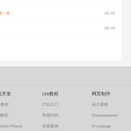
链接一览
08-08
08-08
机开发
css教程
网页制作
卓教程
CSS入门
设计基础
s7教程
常用代码
Dreamweaver
dows Phone
经典案例
Frontpage