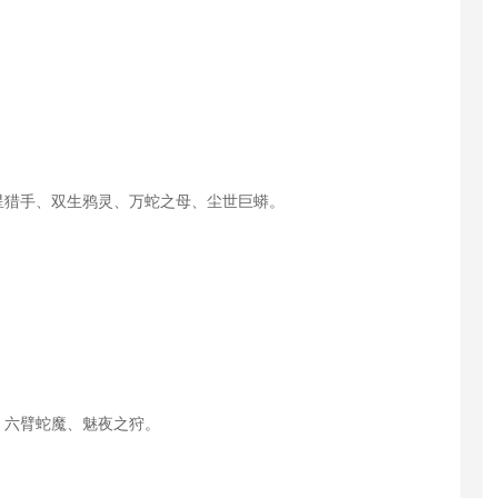
星猎手、双生鸦灵、万蛇之母、尘世巨蟒。
、六臂蛇魔、魅夜之狩。