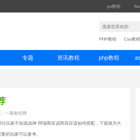
ps教程
|
fl
PHP教程
Css教
专题
资讯教程
php教程
a
办公数码
荐
源：一聚教程网
，部分玩家不知道战神·阿瑞斯应该阵容应该如何搭配，下面就为大
需要的玩家可以参考。