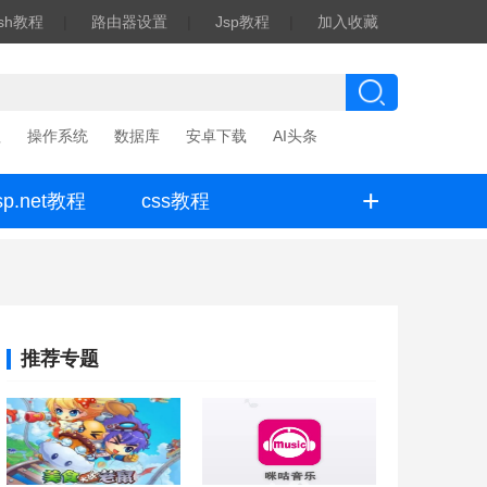
ash教程
|
路由器设置
|
Jsp教程
|
加入收藏
程
操作系统
数据库
安卓下载
AI头条
+
sp.net教程
css教程
推荐专题