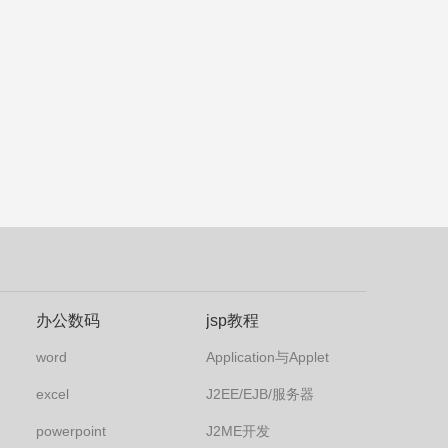
办公数码
jsp教程
word
Application与Applet
excel
J2EE/EJB/服务器
powerpoint
J2ME开发