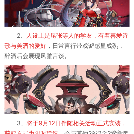
2、
人设上是尾张等人的学友，有着喜爱诗
歌与美酒的爱好
，日常言行带戏谑感显成熟，
醉酒后会展现风雅言谈。
3、
将于9月12日伴随相关活动正式实装，
获取方式为限时建造
，会与其他2彩2金2紫新船