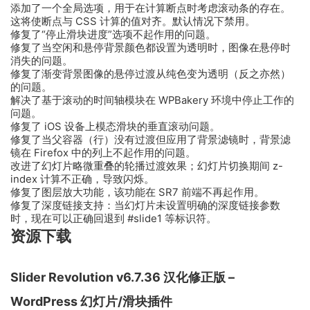
添加了一个全局选项，用于在计算断点时考虑滚动条的存在。
这将使断点与 CSS 计算的值对齐。默认情况下禁用。
修复了“停止滑块进度”选项不起作用的问题。
修复了当空闲和悬停背景颜色都设置为透明时，图像在悬停时
消失的问题。
修复了渐变背景图像的悬停过渡从纯色变为透明（反之亦然）
的问题。
解决了基于滚动的时间轴模块在 WPBakery 环境中停止工作的
问题。
修复了 iOS 设备上模态滑块的垂直滚动问题。
修复了当父容器（行）没有过渡但应用了背景滤镜时，背景滤
镜在 Firefox 中的列上不起作用的问题。
改进了幻灯片略微重叠的轮播过渡效果；幻灯片切换期间 z-
index 计算不正确，导致闪烁。
修复了图层放大功能，该功能在 SR7 前端不再起作用。
修复了深度链接支持：当幻灯片未设置明确的深度链接参数
时，现在可以正确回退到 #slide1 等标识符。
资源下载
Slider Revolution v6.7.36 汉化修正版 –
WordPress 幻灯片/滑块插件