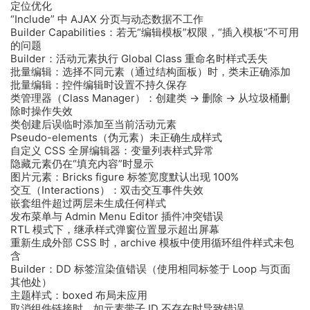
定位优化
“Include” 中 AJAX 分页与动态数据不工作
Builder Capabilities：若无“编辑模板”权限，“插入模板”不可用
的问题
Builder：活动元素执行 Global Class 重命名时样式丢失
批量编辑：选择不同元素（通过结构面板）时，类未正确添加
批量编辑：控件编辑时设置不持久保存
类管理器（Class Manager）：创建类 → 删除 → 从垃圾桶删
除时操作失效
类创建后误临时添加至当前活动元素
Pseudo-elements（伪元素）未正确生成样式
自定义 CSS 全屏编辑器：变量列表样式异常
隐藏元素仍在“填充内容”时显示
图片元素：Bricks figure 标签宽度默认出现 100%
交互（Interactions）：双击交互事件失效
嵌套组件超过两层未生成任何样式
发布菜单与 Admin Menu Editor 插件冲突错误
RTL 模式下，继承样式弹窗位置显示超出屏幕
重新生成外部 CSS 时，archive 模板中使用循环组件样式未包
含
Builder：DD 标签渲染值错误（使用相同标签于 Loop 与页面
其他处）
主题样式：boxed 布局未应用
取消组件链接时，如元素带子 ID 不存在时导致错误