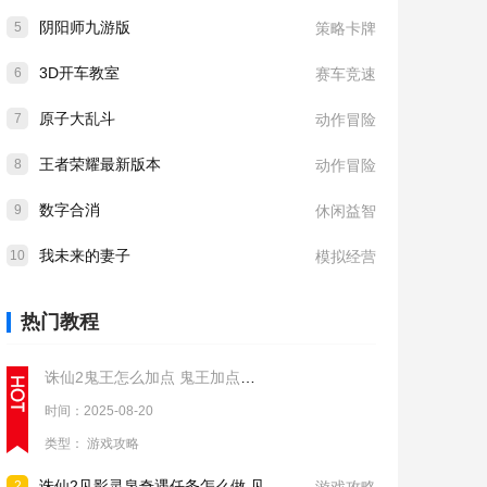
阴阳师九游版
5
策略卡牌
3D开车教室
6
赛车竞速
原子大乱斗
7
动作冒险
王者荣耀最新版本
8
动作冒险
数字合消
9
休闲益智
我未来的妻子
10
模拟经营
热门教程
诛仙2鬼王怎么加点 鬼王加点推荐
时间：2025-08-20
类型：
游戏攻略
诛仙2见影灵泉奇遇任务怎么做 见影灵泉奇遇任务流程攻略
2