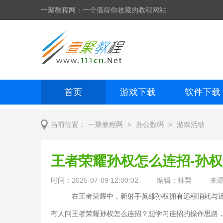
一聚教程网：一个值得你收藏的教程网站
首页
游戏下载
软件下载
网页制作
网页特效
手机开发
>
>
当前位置：
一聚教程网
办公数码
游戏活动
王者荣耀孙权怎么连招-孙
时间：2025-07-09 12:00:02
编辑：袖梨
来
在王者荣耀中，新射手英雄孙权拥有远程消耗与近
有人问王者荣耀孙权怎么连招？想学习连招的操作思路