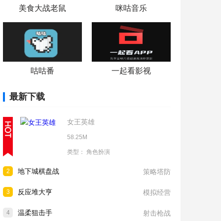
美食大战老鼠
咪咕音乐
咕咕番
一起看影视
最新下载
女王英雄
58.25M
类型：
角色扮演
地下城棋盘战
2
策略塔防
反应堆大亨
3
模拟经营
温柔狙击手
4
射击枪战