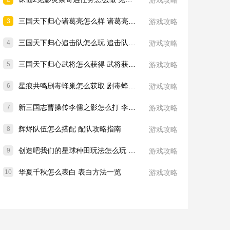
游戏攻略
三国天下归心诸葛亮怎么样 诸葛亮技能介绍一览
3
游戏攻略
三国天下归心追击队怎么玩 追击队玩法教学
4
游戏攻略
三国天下归心武将怎么获得 武将获取方法
5
游戏攻略
星痕共鸣剧毒蜂巢怎么获取 剧毒蜂巢获取攻略
6
游戏攻略
新三国志曹操传李儒之影怎么打 李儒之影打法教学
7
游戏攻略
辉烬队伍怎么搭配 配队攻略指南
8
游戏攻略
创造吧我们的星球种田玩法怎么玩 种田玩法介绍一览
9
游戏攻略
华夏千秋怎么表白 表白方法一览
10
游戏攻略