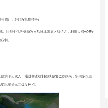
态) → 2技能(乱舞打击)
战。团战中优先选择敌方后排或密集区域切入，利用大招AOE配
续压制。
他满印记敌人，通过突进机制连续触发位移效果，实现多段连
熟练玩家尝试高爆发连招。