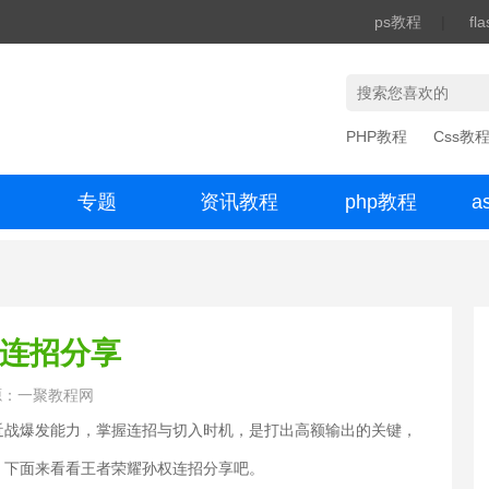
ps教程
|
fl
PHP教程
Css教
专题
资讯教程
php教程
a
办公数码
权连招分享
源：一聚教程网
战爆发能力，掌握连招与切入时机，是打出高额输出的关键，
，下面来看看王者荣耀孙权连招分享吧。