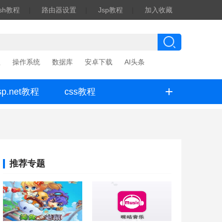
ash教程
|
路由器设置
|
Jsp教程
|
加入收藏
程
操作系统
数据库
安卓下载
AI头条
+
sp.net教程
css教程
推荐专题