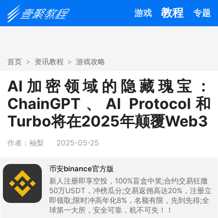
教程
游戏
专题
首页
资讯教程
游戏攻略
AI加密领域的隐藏瑰宝：
ChainGPT、AI Protocol和
Turbo将在2025年颠覆Web3
作者：袖梨
2025-05-25
币安binance官方版
新人注册即享空投，100%盲盒中奖;合约交易狂撒
50万USDT，冲榜瓜分;交易返佣高达20%，注册立
即领取;限时冲高年化8%，名额有限，先到先得;全
球第一大所，安全可靠，机不可失！！