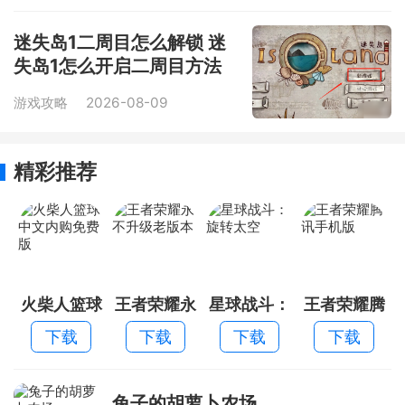
迷失岛1二周目怎么解锁 迷
失岛1怎么开启二周目方法
游戏攻略
2026-08-09
精彩推荐
火柴人篮球
王者荣耀永
星球战斗：
王者荣耀腾
中文内购免
不升级老版
旋转太空
讯手机版
下载
下载
下载
下载
费版
本
兔子的胡萝卜农场