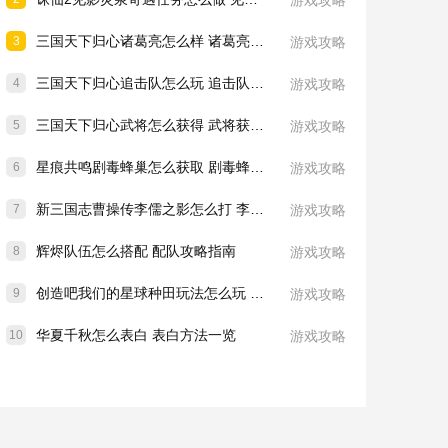
游戏攻略
三国天下归心诸葛亮怎么样 诸葛亮技能介绍一览
3
游戏攻略
三国天下归心追击队怎么玩 追击队玩法教学
4
游戏攻略
三国天下归心武将怎么获得 武将获取方法
5
游戏攻略
星痕共鸣剧毒蜂巢怎么获取 剧毒蜂巢获取攻略
6
游戏攻略
新三国志曹操传李儒之影怎么打 李儒之影打法教学
7
游戏攻略
辉烬队伍怎么搭配 配队攻略指南
8
游戏攻略
创造吧我们的星球种田玩法怎么玩 种田玩法介绍一览
9
游戏攻略
华夏千秋怎么表白 表白方法一览
10
游戏攻略