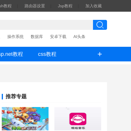
ash教程
|
路由器设置
|
Jsp教程
|
加入收藏
程
操作系统
数据库
安卓下载
AI头条
+
sp.net教程
css教程
推荐专题