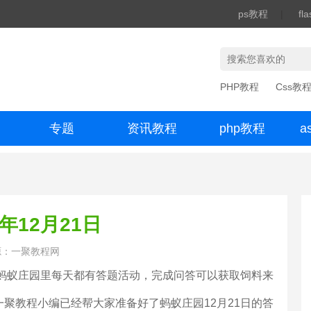
ps教程
|
fl
PHP教程
Css教
专题
资讯教程
php教程
a
办公数码
年12月21日
源：一聚教程网
，蚂蚁庄园里每天都有答题活动，完成问答可以获取饲料来
聚教程小编已经帮大家准备好了蚂蚁庄园12月21日的答