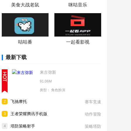
美食大战老鼠
咪咕音乐
咕咕番
一起看影视
最新下载
来古弥新
91.06M
类型：
角色扮演
飞驰摩托
2
赛车竞速
王者荣耀腾讯手机版
3
动作冒险
塔防策略射手
4
策略塔防