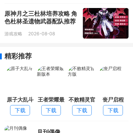
原神月之三杜林培养攻略 角
色杜林圣遗物武器配队推荐
游戏攻略
2026-08-08
精彩推荐
原子大乱斗
王者荣耀最
不败精灵官
丧尸启程
新版本
方版
下载
下载
下载
下载
月刊偶像