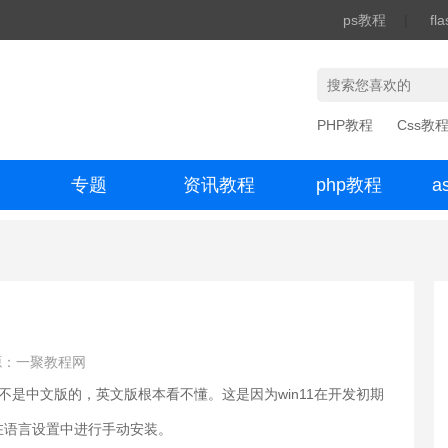
ps教程
|
fl
PHP教程
Css教
专题
资讯教程
php教程
a
办公数码
源：一聚教程网
并不是中文版的，英文版根本看不懂。这是因为win11在开发初期
在语言设置中进行手动安装。