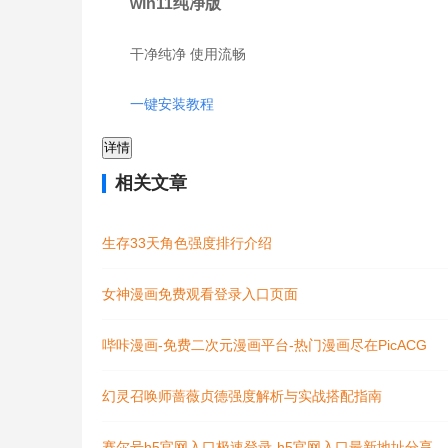
w
in11纯净版
干净纯净 使用流畅
一键安装教程
详情
相关文章
生存33天角色强度排行介绍
女神漫画免费观看登录入口页面
哔咔漫画-免费二次元漫画平台-热门漫画尽在PicACG
幻灵召唤师蔷薇贞德强度解析与实战搭配指南
赛尔号h5官网入口极速登录-h5官网入口最新地址分享