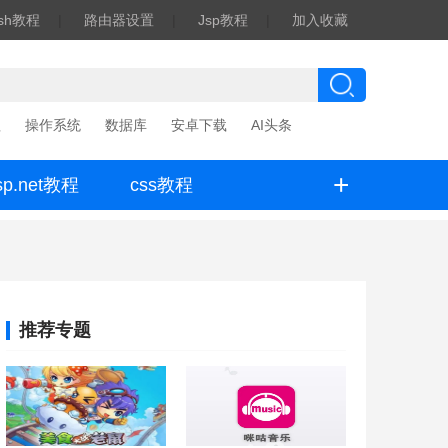
ash教程
|
路由器设置
|
Jsp教程
|
加入收藏
程
操作系统
数据库
安卓下载
AI头条
+
sp.net教程
css教程
推荐专题