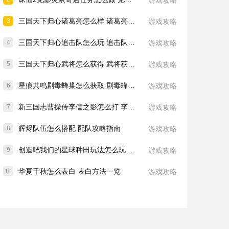
游戏攻略
三国天下归心诸葛亮怎么样 诸葛亮技能介绍一览
3
游戏攻略
三国天下归心追击队怎么玩 追击队玩法教学
4
游戏攻略
三国天下归心武将怎么获得 武将获取方法
5
游戏攻略
星痕共鸣剧毒蜂巢怎么获取 剧毒蜂巢获取攻略
6
游戏攻略
新三国志曹操传李儒之影怎么打 李儒之影打法教学
7
游戏攻略
辉烬队伍怎么搭配 配队攻略指南
8
游戏攻略
创造吧我们的星球种田玩法怎么玩 种田玩法介绍一览
9
游戏攻略
华夏千秋怎么表白 表白方法一览
10
游戏攻略