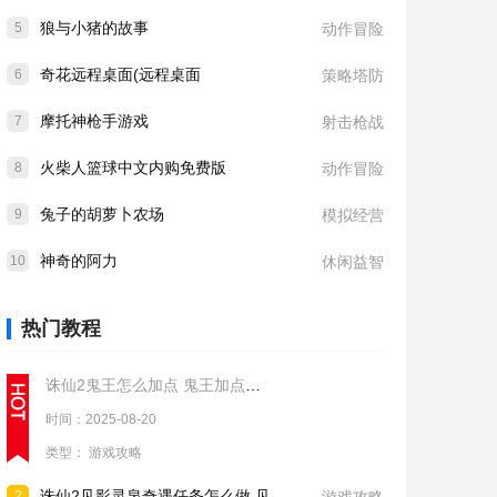
狼与小猪的故事
5
动作冒险
奇花远程桌面(远程桌面
6
策略塔防
摩托神枪手游戏
7
射击枪战
火柴人篮球中文内购免费版
8
动作冒险
兔子的胡萝卜农场
9
模拟经营
神奇的阿力
10
休闲益智
热门教程
诛仙2鬼王怎么加点 鬼王加点推荐
时间：2025-08-20
类型：
游戏攻略
诛仙2见影灵泉奇遇任务怎么做 见影灵泉奇遇任务流程攻略
2