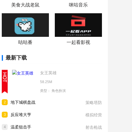
美食大战老鼠
咪咕音乐
咕咕番
一起看影视
最新下载
女王英雄
58.25M
类型：
角色扮演
地下城棋盘战
2
策略塔防
反应堆大亨
3
模拟经营
温柔狙击手
4
射击枪战