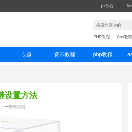
ps教程
|
fl
PHP教程
Css教
专题
资讯教程
php教程
a
办公数码
中继设置方法
源：一聚教程网