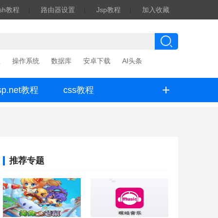
ash教程
|
路由器设置
|
Jsp教程
|
加入收藏
程
操作系统
数据库
安卓下载
AI头条
+
sp.net教程
css教程
推荐专题