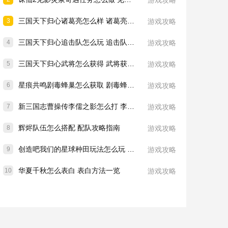
游戏攻略
三国天下归心诸葛亮怎么样 诸葛亮技能介绍一览
3
游戏攻略
三国天下归心追击队怎么玩 追击队玩法教学
4
游戏攻略
三国天下归心武将怎么获得 武将获取方法
5
游戏攻略
星痕共鸣剧毒蜂巢怎么获取 剧毒蜂巢获取攻略
6
游戏攻略
新三国志曹操传李儒之影怎么打 李儒之影打法教学
7
游戏攻略
辉烬队伍怎么搭配 配队攻略指南
8
游戏攻略
创造吧我们的星球种田玩法怎么玩 种田玩法介绍一览
9
游戏攻略
华夏千秋怎么表白 表白方法一览
10
游戏攻略