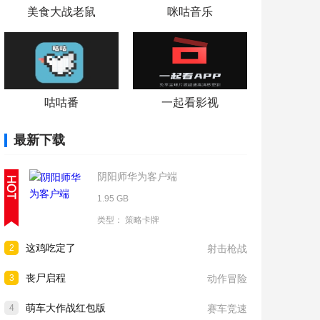
美食大战老鼠
咪咕音乐
咕咕番
一起看影视
最新下载
阴阳师华为客户端
1.95 GB
类型：
策略卡牌
这鸡吃定了
2
射击枪战
丧尸启程
3
动作冒险
萌车大作战红包版
4
赛车竞速