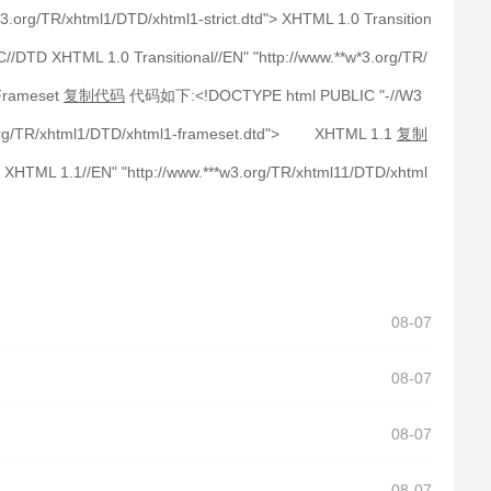
*3.org/TR/xhtml1/DTD/xhtml1-strict.dtd"> XHTML 1.0 Transition
D XHTML 1.0 Transitional//EN" "http://www.**w*3.org/TR/
Frameset
复制代码
代码如下:<!DOCTYPE html PUBLIC "-//W3
3.org/TR/xhtml1/DTD/xhtml1-frameset.dtd"> XHTML 1.1
复制
ML 1.1//EN" "http://www.***w3.org/TR/xhtml11/DTD/xhtml
08-07
08-07
08-07
08-07