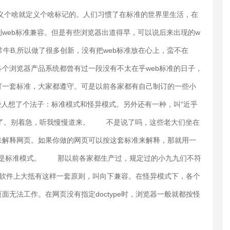
义个啥就定义个啥标记的。人们习惯了在标准的世界里生活，在
web标准兼容。但是有些浏览器出道得早，可以说后来出现的w
牛B,所以做了很多创新，没有把web标准放在心上，蛮不在
个浏览器产品系统都曾有过一段没有不太在乎web标准的日子，
订一套标准，大家都遵守。可是以前各家都有自己制订的一些小
人想了个法子：标准模式和怪异模式。另外还有一种，叫“近乎
异，我都听晕了。别着急，听我慢慢道来。 不是说了吗，这些老大们坐在
来解释网页。如果你做的网页可以按这套标准来解释，那就用一
。这就是标准模式。 那以前各家都生产过，规定过的小九九们不符
?软件上大抵有这样一套原则，叫向下兼容。在怪异模式下，各个
无法工作。在网页没有指定doctype时，浏览器一般就都按怪