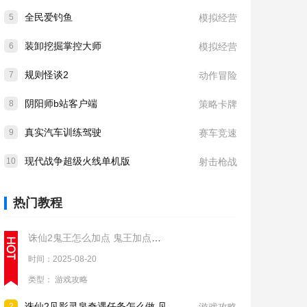
全民爱钓鱼
5
模拟经营
装卸挖掘掌控大师
6
模拟经营
规则怪谈2
7
动作冒险
阴阳师b站客户端
8
策略卡牌
真实汽车训练驾驶
9
赛车竞速
现代战争超级火线单机版
10
射击枪战
热门教程
诛仙2鬼王怎么加点 鬼王加点推荐
时间：2025-08-20
类型：
游戏攻略
诛仙2见影灵泉奇遇任务怎么做 见影灵泉奇遇任务流程攻略
2