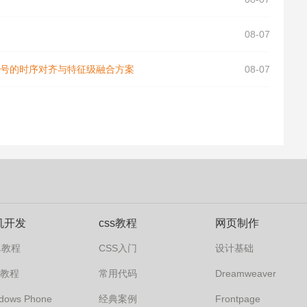
08-07
温度信号的时序对齐与特征级融合方案
08-07
机开发
css教程
网页制作
卓教程
CSS入门
设计基础
s7教程
常用代码
Dreamweaver
dows Phone
经典案例
Frontpage