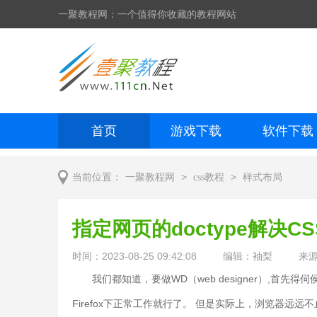
一聚教程网：一个值得你收藏的教程网站
首页
游戏下载
软件下载
网页制作
网页特效
手机开发
>
>
当前位置：
一聚教程网
css教程
样式布局
指定网页的doctype解决CS
时间：2023-08-25 09:42:08
编辑：袖梨
来
我们都知道，要做WD（web designer）,首先得伺侯好几
Firefox下正常工作就行了。 但是实际上，浏览器远远不止这几个,Fir