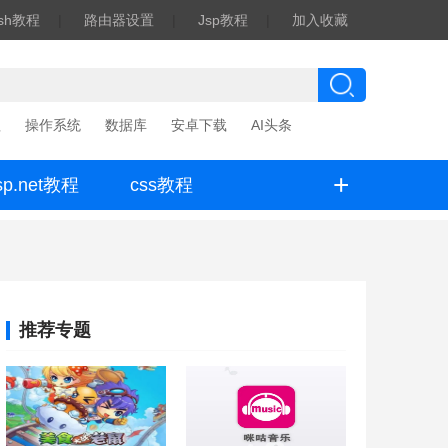
ash教程
|
路由器设置
|
Jsp教程
|
加入收藏
程
操作系统
数据库
安卓下载
AI头条
+
sp.net教程
css教程
推荐专题