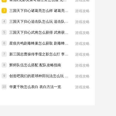
游戏攻略
三国天下归心诸葛亮怎么样 诸葛亮技能介绍一览
3
游戏攻略
三国天下归心追击队怎么玩 追击队玩法教学
4
游戏攻略
三国天下归心武将怎么获得 武将获取方法
5
游戏攻略
星痕共鸣剧毒蜂巢怎么获取 剧毒蜂巢获取攻略
6
游戏攻略
新三国志曹操传李儒之影怎么打 李儒之影打法教学
7
游戏攻略
辉烬队伍怎么搭配 配队攻略指南
8
游戏攻略
创造吧我们的星球种田玩法怎么玩 种田玩法介绍一览
9
游戏攻略
华夏千秋怎么表白 表白方法一览
10
游戏攻略