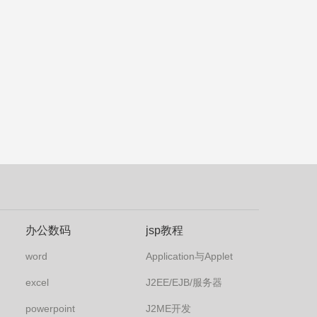
办公数码
jsp教程
word
Application与Applet
excel
J2EE/EJB/服务器
powerpoint
J2ME开发