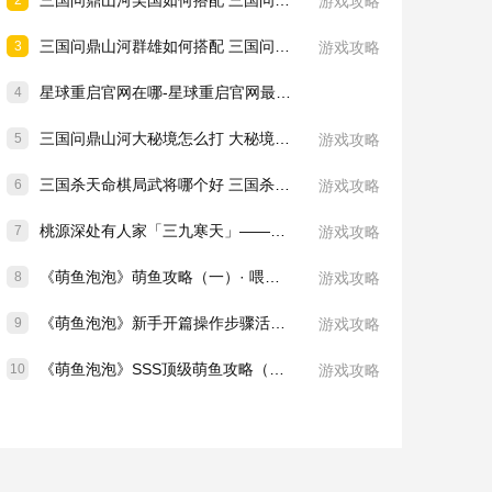
三国问鼎山河吴国如何搭配 三国问鼎山河吴国阵容怎么选
2
游戏攻略
三国问鼎山河群雄如何搭配 三国问鼎山河群雄阵容怎么选
3
游戏攻略
星球重启官网在哪-星球重启官网最新入口地址速看
4
三国问鼎山河大秘境怎么打 大秘境玩法攻略详细说明
5
游戏攻略
三国杀天命棋局武将哪个好 三国杀天命棋局手游安卓手机版武将推荐
6
游戏攻略
桃源深处有人家「三九寒天」——小寒节气活动预告
7
游戏攻略
《萌鱼泡泡》萌鱼攻略（一）· 喂食篇
8
游戏攻略
《萌鱼泡泡》新手开篇操作步骤活动板块介绍（下）
9
游戏攻略
《萌鱼泡泡》SSS顶级萌鱼攻略（八）——天秤座
10
游戏攻略