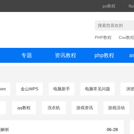
ps教程
|
fl
PHP教程
Css教
专题
资讯教程
php教程
a
办公数码
int
金山WPS
电脑新手
电脑常见问题
浏
qq教程
洗衣机
游戏资讯
游戏活动
题解析
06-28