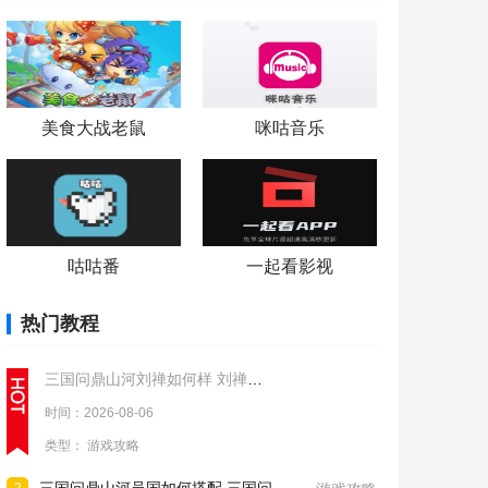
美食大战老鼠
咪咕音乐
咕咕番
一起看影视
热门教程
三国问鼎山河刘禅如何样 刘禅实战强度分析
时间：2026-08-06
类型：
游戏攻略