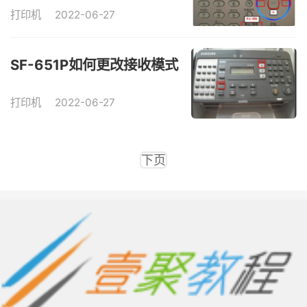
4728HN）如何设置缩小或
打印机
2022-06-27
放大复印
SF-651P如何更改接收模式
打印机
2022-06-27
下页