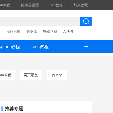
ash教程
|
路由器设置
|
Jsp教程
|
加入收藏
程
操作系统
数据库
安卓下载
AI头条
+
sp.net教程
css教程
om教程
网页配色
jquery
推荐专题