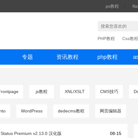
ps教程
|
fl
PHP教程
Css教
专题
资讯教程
php教程
a
办公数码
Frontpage
js教程
XNL/XSLT
CMS技巧
D
nto
WordPress
dedecms教程
网页编辑器
Status Premium v2.13.0 汉化版
08-15