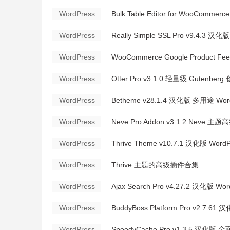
WordPress
Bulk Table Editor for WooComm
WordPress
Really Simple SSL Pro v9.4.3
WordPress
WooCommerce Google Product F
WordPress
Otter Pro v3.1.0 轻量级 Gutenb
WordPress
Betheme v28.1.4 汉化版 多用途 Wor
WordPress
Neve Pro Addon v3.1.2 Neve 主
WordPress
Thrive Theme v10.7.1 汉化版 Wo
WordPress
Thrive 主题的高级插件合集
WordPress
Ajax Search Pro v4.27.2 汉化版 
WordPress
BuddyBoss Platform Pro v2.7.
WordPress
SpeedyCache Pro v1.3.5 汉化版 