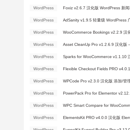
WordPress
Foxiz v2.6.7 汉化版 WordPress
WordPress
AdSanity v1.9.5 轻量级 WordPre
WordPress
WooCommerce Bookings v2.2.
WordPress
Asset CleanUp Pro v1.2.6.9 汉
WordPress
Sparks for WooCommerce v1.1.1
WordPress
Flexible Checkout Fields PRO 
WordPress
WPCode Pro v2.3.0 汉化版 添加/管
WordPress
PowerPack Pro for Elementor v
WordPress
WPC Smart Compare for WooCo
WordPress
ElementsKit PRO v4.0.0 汉化版 El
WordPress
FunnelKit Funnel Builder Pro 