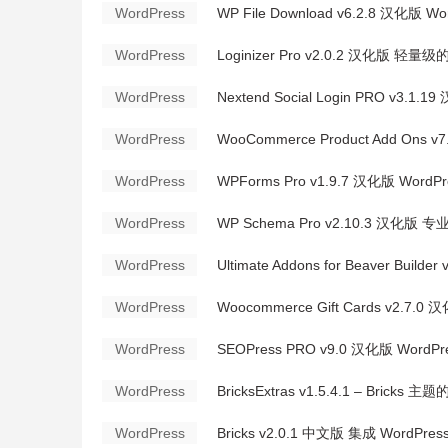
WordPress
WP File Download v6.2.8 汉化版
WordPress
Loginizer Pro v2.0.2 汉化版 轻量
WordPress
Nextend Social Login PRO v3.
WordPress
WooCommerce Product Add On
WordPress
WPForms Pro v1.9.7 汉化版 Wor
WordPress
WP Schema Pro v2.10.3 汉化
WordPress
Ultimate Addons for Beaver Builde
WordPress
Woocommerce Gift Cards v2.7
WordPress
SEOPress PRO v9.0 汉化版 WordP
WordPress
BricksExtras v1.5.4.1 – Brick
WordPress
Bricks v2.0.1 中文版 集成 Word