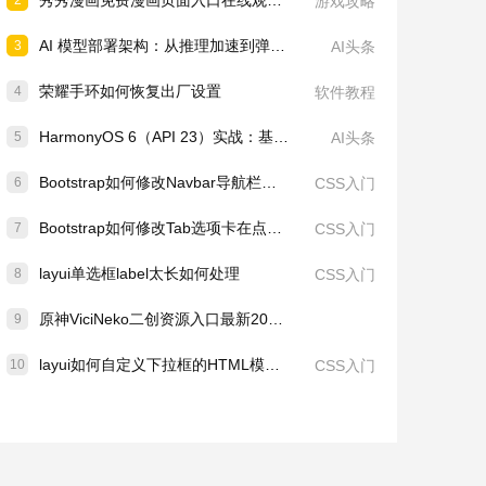
秀秀漫画免费漫画页面入口在线观看网站-秀秀漫画在线登录页面免费漫画入口页面
2
游戏攻略
AI 模型部署架构：从推理加速到弹性伸缩的工程化落地
3
AI头条
荣耀手环如何恢复出厂设置
4
软件教程
HarmonyOS 6（API 23）实战：基于悬浮导航与沉浸光感的“光筑智建“——AI智能建筑设计辅助智能体
5
AI头条
Bootstrap如何修改Navbar导航栏在移动端折叠菜单开启后的最大高度
6
CSS入门
Bootstrap如何修改Tab选项卡在点击切换时的背景高亮及阴影动画
7
CSS入门
layui单选框label太长如何处理
8
CSS入门
原神ViciNeko二创资源入口最新2026-原神vicineko二创动画网站链接分享
9
layui如何自定义下拉框的HTML模板内容
10
CSS入门