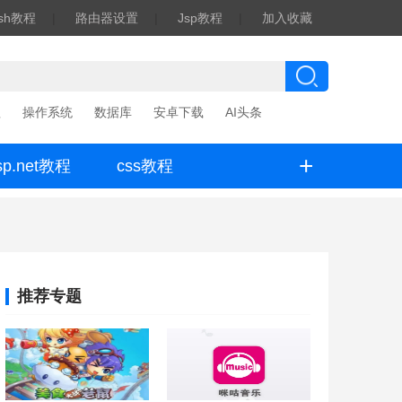
ash教程
|
路由器设置
|
Jsp教程
|
加入收藏
程
操作系统
数据库
安卓下载
AI头条
+
sp.net教程
css教程
推荐专题