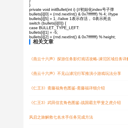
}
}
private void initBullet(int i) {//初始化index号子弹
bullets[i][0] = (rnd.nextInt() & 0x7fffffff) % 4; //type
bullets[i][5] = 1; //alive 1表示存活， 0表示死去
switch (bullets[i][0]) {
case BULLET_TYPE_LEFT:
bullets[i][1] = -5;
bullets[i][2] = (rnd.nextInt() & 0x7fffffff) % height;
相关文章
《燕云十六声》探游任务影灯戏话攻略-滹沱区域任务详
《燕云十六声》不见山滹沱行军推演小游戏玩法分享
《仁王3》斋藤福角色图鉴-斋藤福详细介绍
《仁王3》武田信玄角色图鉴-战国霸主甲斐之虎介绍
风启之旅解救七名水手任务完成方法