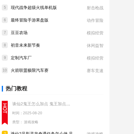
现代战争超级火线单机版
5
射击枪战
最终冒险手游果盘版
6
动作冒险
豆豆农场
7
模拟经营
初音未来新节奏
8
休闲益智
定制汽车厂
9
模拟经营
火箭联盟极限汽车赛
10
赛车竞速
热门教程
诛仙2鬼王怎么加点 鬼王加点推荐
时间：2025-08-20
类型：
游戏攻略
诛仙2见影灵泉奇遇任务怎么做 见影灵泉奇遇任务流程攻略
2