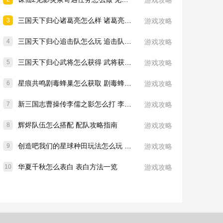
游戏攻略
三国天下归心诸葛亮怎么样 诸葛亮技能介绍一览
3
游戏攻略
三国天下归心追击队怎么玩 追击队玩法教学
4
游戏攻略
三国天下归心武将怎么获得 武将获取方法
5
游戏攻略
星痕共鸣剧毒蜂巢怎么获取 剧毒蜂巢获取攻略
6
游戏攻略
新三国志曹操传李儒之影怎么打 李儒之影打法教学
7
游戏攻略
辉烬队伍怎么搭配 配队攻略指南
8
游戏攻略
创造吧我们的星球种田玩法怎么玩 种田玩法介绍一览
9
游戏攻略
华夏千秋怎么表白 表白方法一览
10
游戏攻略