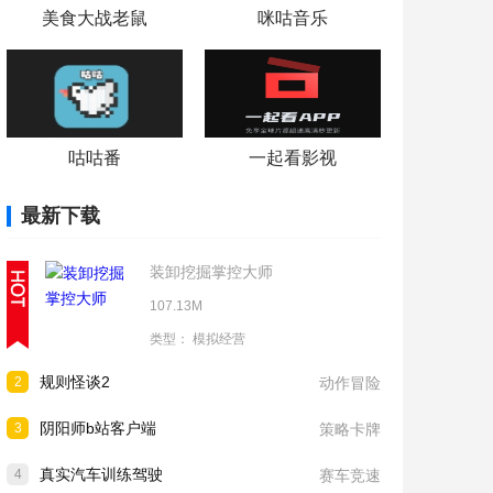
美食大战老鼠
咪咕音乐
咕咕番
一起看影视
最新下载
装卸挖掘掌控大师
107.13M
类型：
模拟经营
规则怪谈2
2
动作冒险
阴阳师b站客户端
3
策略卡牌
真实汽车训练驾驶
4
赛车竞速