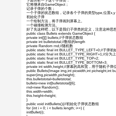
下面分析一下这个子弹类：
它将继承自GameObject；
记录子弹的个数；
一个子弹的状态数组，记录各个子弹的类型type,位置x,y，速
初始化子弹
一个绘制方法，将子弹画到屏幕上。
一个碰撞检测方法。
好了先这样吧，以下是我们子弹类的定义，注意这种思想――
public class Bullets extends GameObject {
private int[][] bullets;//子弹状态数组
private int bulletstotal;//数组的length
private Random rnd;//随机数
public static final int BULLET_TYPE_LEFT=0;
public static final int BULLET_TYPE_RIGHT=1;
public static final int BULLET_TYPE_TOP=2;
public static final int BULLET_TYPE_BOTTOM=3;
private int width,height;//屏幕的高和宽，用于随机子
public Bullets(Image img,int picwidth,int picheight,int bul
super(img,picwidth,picheight);
this.bulletstotal=bulletstotal;
bullets=new int[bulletstotal][6];
rnd=new Random();
this.width=width;
this.height=height;
}
public void initBullets(){//初始化子弹状态数组
for (int i = 0; i < bullets.length; i++) {
initBullet(i);