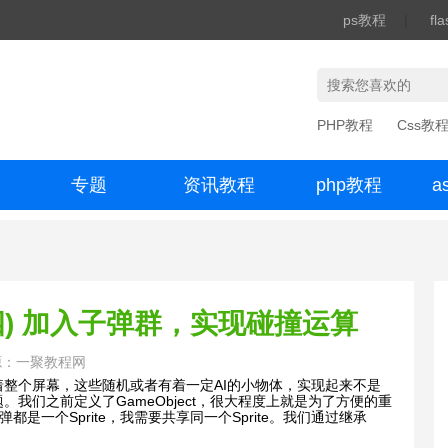
ps教程
|
fl
PHP教程
Css教
专题
资讯教程
php教程
a
办公数码
(四) 加入子弹群，实现碰撞运算
源：一聚教程网
整个屏幕，这些随机或者有着一定AI的小物体，实现起来不是
我们之前定义了GameObject，很大程度上就是为了方便的重
都是一个Sprite，我需要共享同一个Sprite。我们通过继承