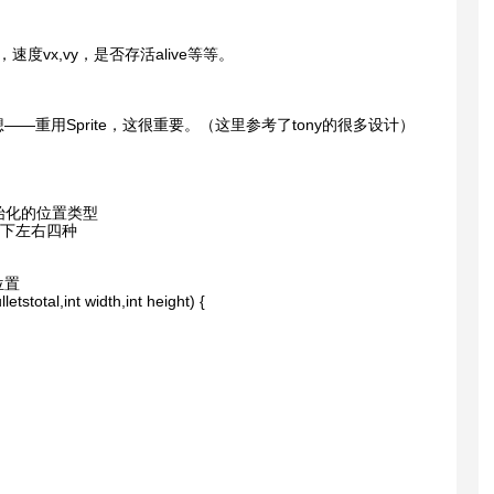
度vx,vy，是否存活alive等等。
重用Sprite，这很重要。（这里参考了tony的很多设计）
//子弹初始化的位置类型
//分为上下左右四种
弹位置
letstotal,int width,int height) {