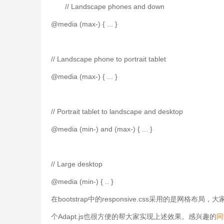
// Landscape phones and down
@media (max-) { ... }
// Landscape phone to portrait tablet
@media (max-) { ... }
// Portrait tablet to landscape and desktop
@media (min-) and (max-) { ... }
// Large desktop
@media (min-) { .. }
在bootstrap中的responsive.css采用的是
个Adapt.js也很方便的帮大家实现上述效果。感兴趣的
同