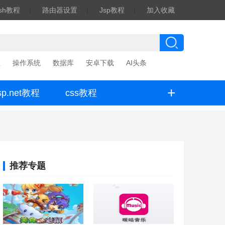
ash教程
|
路由器设置
|
Jsp教程
|
加入收藏
程
操作系统
数据库
安卓下载
AI头条
+
sp.net教程
css教程
推荐专题