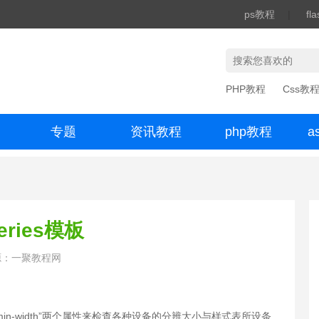
ps教程
|
fl
PHP教程
Css教
专题
资讯教程
php教程
a
办公数码
eries模板
源：一聚教程网
dth”和“min-width”两个属性来检查各种设备的分辨大小与样式表所设条