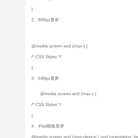
}
2、800px显屏
@media screen and (max-) {
/* CSS Styles */
}
3、640px显屏
@media screen and (max-) {
/* CSS Styles */
}
4、iPad横板显屏
@media screen and (max-device-) and (orientation: la