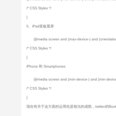
/* CSS Styles */
}
5、iPad竖板显屏
@media screen and (max-device-) and (orientation:
/* CSS Styles */
}
iPhone 和 Smartphones
@media screen and (min-device-) and (min-device
/* CSS Styles */
}
现在有关于这方面的运用也是相当的成熟，twitter的B