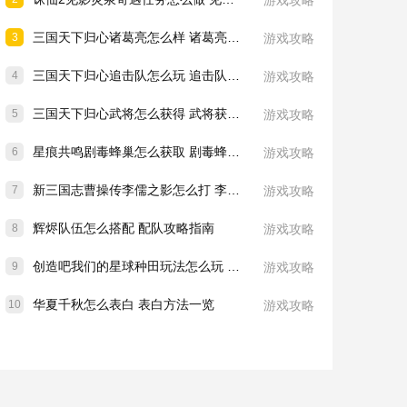
游戏攻略
三国天下归心诸葛亮怎么样 诸葛亮技能介绍一览
3
游戏攻略
三国天下归心追击队怎么玩 追击队玩法教学
4
游戏攻略
三国天下归心武将怎么获得 武将获取方法
5
游戏攻略
星痕共鸣剧毒蜂巢怎么获取 剧毒蜂巢获取攻略
6
游戏攻略
新三国志曹操传李儒之影怎么打 李儒之影打法教学
7
游戏攻略
辉烬队伍怎么搭配 配队攻略指南
8
游戏攻略
创造吧我们的星球种田玩法怎么玩 种田玩法介绍一览
9
游戏攻略
华夏千秋怎么表白 表白方法一览
10
游戏攻略