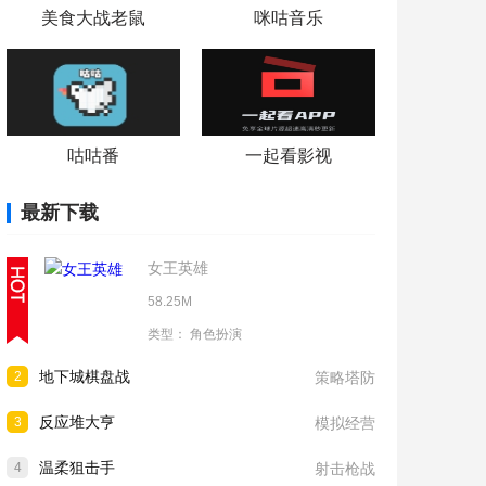
美食大战老鼠
咪咕音乐
咕咕番
一起看影视
最新下载
女王英雄
58.25M
类型：
角色扮演
地下城棋盘战
2
策略塔防
反应堆大亨
3
模拟经营
温柔狙击手
4
射击枪战