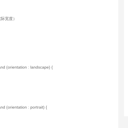
的实际宽度）
d (orientation : landscape) {
(orientation : portrait) {