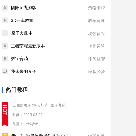
阴阳师九游版
5
策略卡牌
3D开车教室
6
赛车竞速
原子大乱斗
7
动作冒险
王者荣耀最新版本
8
动作冒险
数字合消
9
休闲益智
我未来的妻子
10
模拟经营
热门教程
诛仙2鬼王怎么加点 鬼王加点推荐
时间：2025-08-20
类型：
游戏攻略
诛仙2见影灵泉奇遇任务怎么做 见影灵泉奇遇任务流程攻略
2