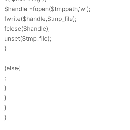
$handle =fopen($tmppath,'w');
fwrite($handle,$tmp_file);
fclose($handle);
unset($tmp_file);
}
}else{
;
}
}
}
}