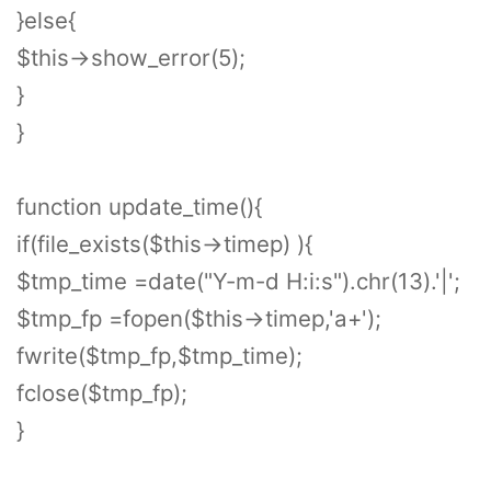
}else{
$this->show_error(5);
}
}
function update_time(){
if(file_exists($this->timep) ){
$tmp_time =date("Y-m-d H:i:s").chr(13).'|';
$tmp_fp =fopen($this->timep,'a+');
fwrite($tmp_fp,$tmp_time);
fclose($tmp_fp);
}