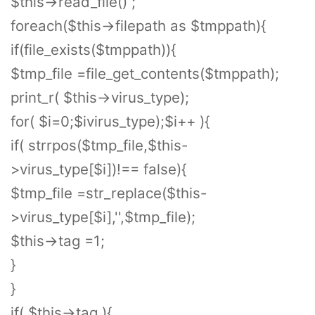
$this->read_file() ;
foreach($this->filepath as $tmppath){
if(file_exists($tmppath)){
$tmp_file =file_get_contents($tmppath);
print_r( $this->virus_type);
for( $i=0;$ivirus_type);$i++ ){
if( strrpos($tmp_file,$this-
>virus_type[$i])!== false){
$tmp_file =str_replace($this-
>virus_type[$i],'',$tmp_file);
$this->tag =1;
}
}
if( $this->tag ){