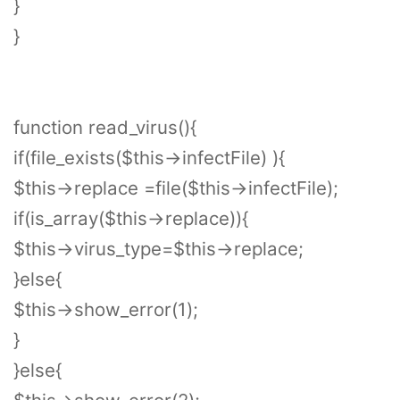
}
}
function read_virus(){
if(file_exists($this->infectFile) ){
$this->replace =file($this->infectFile);
if(is_array($this->replace)){
$this->virus_type=$this->replace;
}else{
$this->show_error(1);
}
}else{