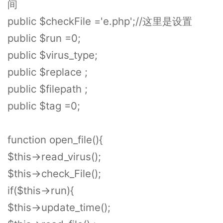
间
public $checkFile ='e.php';//这里是设置
public $run =0;
public $virus_type;
public $replace ;
public $filepath ;
public $tag =0;
function open_file(){
$this->read_virus();
$this->check_File();
if($this->run){
$this->update_time();