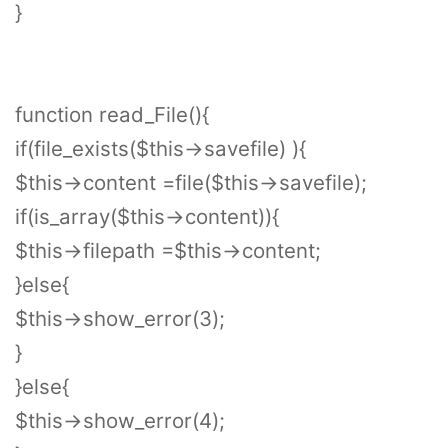
}
function read_File(){
if(file_exists($this->savefile) ){
$this->content =file($this->savefile);
if(is_array($this->content)){
$this->filepath =$this->content;
}else{
$this->show_error(3);
}
}else{
$this->show_error(4);