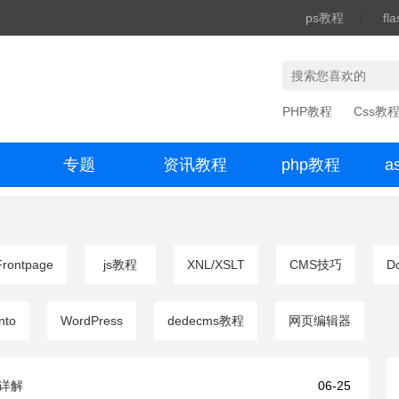
ps教程
|
fl
PHP教程
Css教
专题
资讯教程
php教程
a
办公数码
Frontpage
js教程
XNL/XSLT
CMS技巧
D
nto
WordPress
dedecms教程
网页编辑器
用详解
06-25