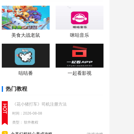
美食大战老鼠
咪咕音乐
咕咕番
一起看影视
热门教程
《花小猪打车》司机注册方法
时间：2026-08-08
类型：
软件教程