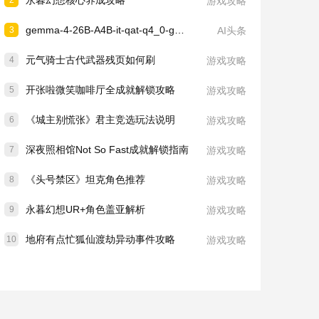
永暮幻想核心养成攻略
2
游戏攻略
gemma-4-26B-A4B-it-qat-q4_0-gguf 项目介绍：GitCode 开源模型信息整理
3
AI头条
元气骑士古代武器残页如何刷
4
游戏攻略
开张啦微笑咖啡厅全成就解锁攻略
5
游戏攻略
《城主别慌张》君主竞选玩法说明
6
游戏攻略
深夜照相馆Not So Fast成就解锁指南
7
游戏攻略
《头号禁区》坦克角色推荐
8
游戏攻略
永暮幻想UR+角色盖亚解析
9
游戏攻略
地府有点忙狐仙渡劫异动事件攻略
10
游戏攻略