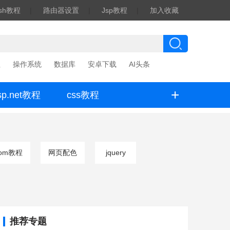
ash教程
|
路由器设置
|
Jsp教程
|
加入收藏
程
操作系统
数据库
安卓下载
AI头条
+
sp.net教程
css教程
om教程
网页配色
jquery
推荐专题