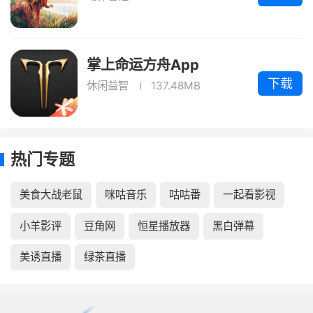
掌上命运方舟App
下载
休闲益智
137.48MB
热门专题
美食大战老鼠
咪咕音乐
咕咕番
一起看影视
小羊影评
豆角网
恒星播放器
黑白弹幕
美诱直播
绿茶直播