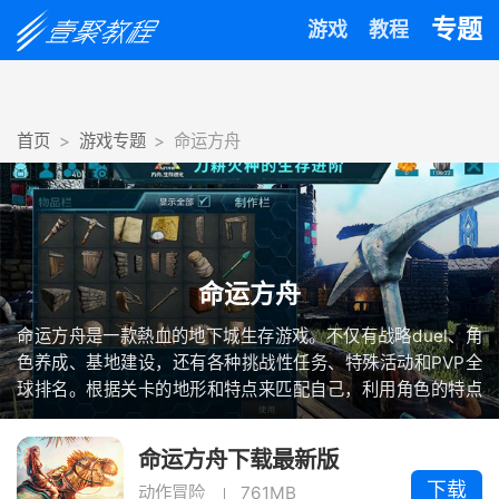
专题
游戏
教程
首页
游戏专题
命运方舟
命运方舟
命运方舟是一款熱血的地下城生存游戏。不仅有战略duel、角
色养成、基地建设，还有各种挑战性任务、特殊活动和PVP全
球排名。根据关卡的地形和特点来匹配自己，利用角色的特点
和技能攻击敌人，争取战争的胜利。通过游戏获得的材料和经
验可以提升英雄的等级和能力，为他们配备更好的道具，提高
命运方舟下载最新版
duel力。
下载
动作冒险
761MB