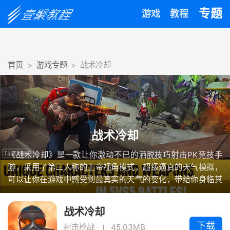
专题
游戏
教程
首页
游戏专题
战术冷却
战术冷却
《战术冷却》是一款让你激动不已的洒脱技巧射击PK竞技手
游，采用了第三人称的上帝视角模式，超级逼真的天气模拟，
可以让你在游戏中感受到最真实的天气的变化，带给你身临其
境的游戏体验。
战术冷却
下载
射击枪战
45.03MB