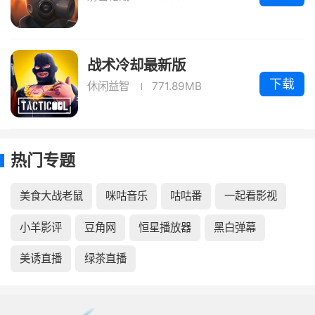
战术冷却最新版
下载
休闲益智
771.89MB
热门专题
美食大战老鼠
咪咕音乐
咕咕番
一起看影视
小羊影评
豆角网
恒星播放器
黑白弹幕
美诱直播
绿茶直播